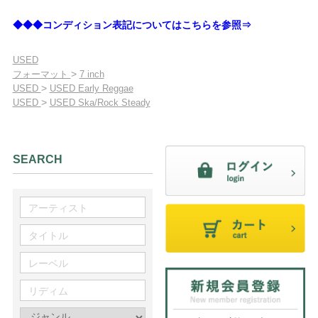
◆◆◆コンディション表記についてはこちらを参照⇒
USED
>
フォーマット
7 inch
>
USED
USED Early Reggae
>
USED
USED Ska/Rock Steady
SEARCH