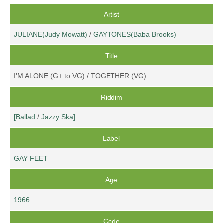
Artist
JULIANE(Judy Mowatt)
/
GAYTONES(Baba Brooks)
Title
I'M ALONE (G+ to VG) / TOGETHER (VG)
Riddim
[Ballad
/
Jazzy Ska]
Label
GAY FEET
Age
1966
Code