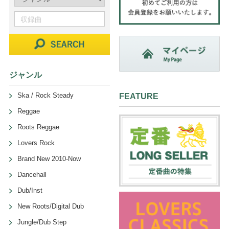
ジャンル
Ska / Rock Steady
FEATURE
Reggae
Roots Reggae
Lovers Rock
Brand New 2010-Now
Dancehall
Dub/Inst
New Roots/Digital Dub
Jungle/Dub Step