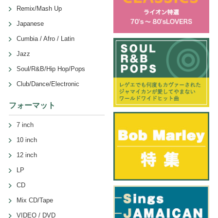
Remix/Mash Up
Japanese
Cumbia / Afro / Latin
Jazz
Soul/R&B/Hip Hop/Pops
Club/Dance/Electronic
フォーマット
7 inch
10 inch
12 inch
LP
CD
Mix CD/Tape
VIDEO / DVD