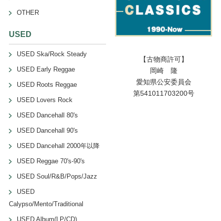
OTHER
USED
USED Ska/Rock Steady
【古物商許可】
USED Early Reggae
岡崎 隆
愛知県公安委員会
USED Roots Reggae
第541011703200号
USED Lovers Rock
USED Dancehall 80's
USED Dancehall 90's
USED Dancehall 2000年以降
USED Reggae 70's-90's
USED Soul/R&B/Pops/Jazz
USED
Calypso/Mento/Traditional
USED Album(LP/CD)