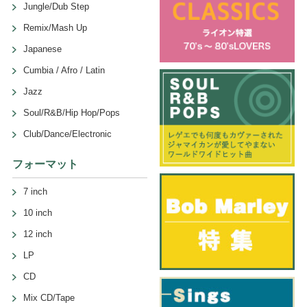
Jungle/Dub Step
Remix/Mash Up
Japanese
Cumbia / Afro / Latin
Jazz
Soul/R&B/Hip Hop/Pops
Club/Dance/Electronic
フォーマット
7 inch
10 inch
12 inch
LP
CD
Mix CD/Tape