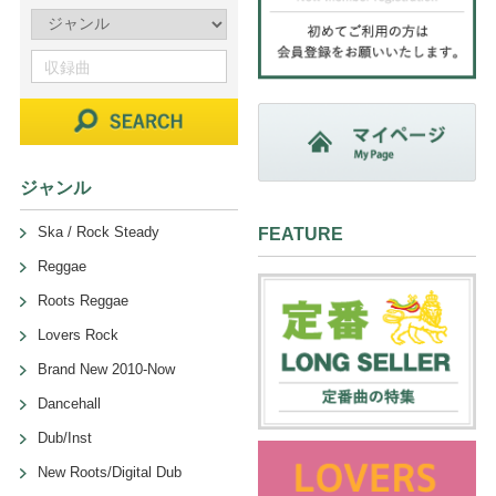
ジャンル
Ska / Rock Steady
FEATURE
Reggae
Roots Reggae
Lovers Rock
Brand New 2010-Now
Dancehall
Dub/Inst
New Roots/Digital Dub