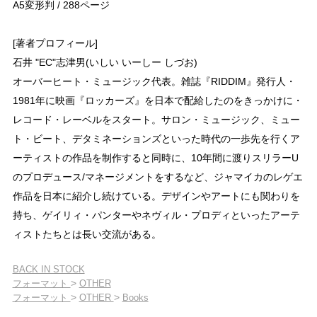
A5変形判 / 288ページ
[著者プロフィール]
石井 "EC"志津男(いしい いーしー しづお)
オーバーヒート・ミュージック代表。雑誌『RIDDIM』発行人・
1981年に映画『ロッカーズ』を日本で配給したのをきっかけに・
レコード・レーベルをスタート。サロン・ミュージック、ミュー
ト・ビート、デタミネーションズといった時代の一歩先を行くア
ーティストの作品を制作すると同時に、10年間に渡りスリラーU
のプロデュース/マネージメントをするなど、ジャマイカのレゲエ
作品を日本に紹介し続けている。デザインやアートにも関わりを
持ち、ゲイリィ・パンターやネヴィル・プロディといったアーテ
ィストたちとは長い交流がある。
BACK IN STOCK
>
フォーマット
OTHER
>
>
フォーマット
OTHER
Books