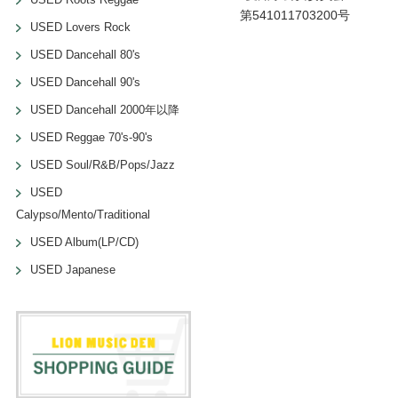
第541011703200号
USED Lovers Rock
USED Dancehall 80's
USED Dancehall 90's
USED Dancehall 2000年以降
USED Reggae 70's-90's
USED Soul/R&B/Pops/Jazz
USED
Calypso/Mento/Traditional
USED Album(LP/CD)
USED Japanese