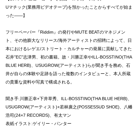
Uマチック(業務用ビデオテープ)を預かったことからすべてが始ま
った——】
フリーペーパー『Riddim』の発行やMUTE BEATのマネジメン
ト、その他膨大なリリース/海外アーティストの招聘によって、日
本におけるレゲエ/ストリート・カルチャーの発展に貢献してきた
石井"EC"志津男、初の書籍。故・川勝正幸やILL-BOSSTINO(THA
BLUE HERB)、USUGROW(アーティスト)らが聞き手を務め、石
井が自らの体験や足跡を語った複数のインタビューと、本人所蔵
の貴重な資料や写真で構成される。
聞き手:川勝正幸+下井草秀、ILL-BOSSTINO(THA BLUE HERB)、
USUGROW(アーティスト)+若林廣之(POSSESSUD SHOE)、八幡
浩司(24×7 RECORDS)、有太マン
表紙イラスト:ゲイリー・パンター