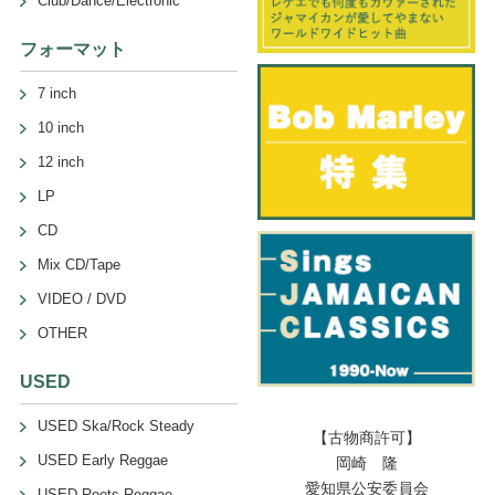
Club/Dance/Electronic
フォーマット
7 inch
10 inch
12 inch
LP
CD
Mix CD/Tape
VIDEO / DVD
OTHER
USED
USED Ska/Rock Steady
【古物商許可】
USED Early Reggae
岡崎 隆
愛知県公安委員会
USED Roots Reggae