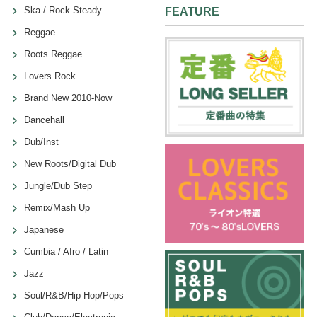
Ska / Rock Steady
FEATURE
Reggae
Roots Reggae
Lovers Rock
Brand New 2010-Now
Dancehall
Dub/Inst
New Roots/Digital Dub
Jungle/Dub Step
Remix/Mash Up
Japanese
Cumbia / Afro / Latin
Jazz
Soul/R&B/Hip Hop/Pops