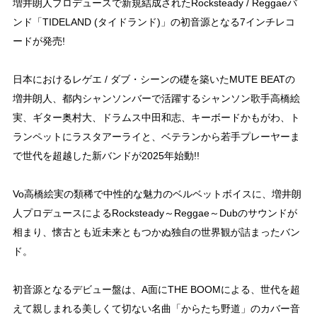
増井朗人プロデュースで新規結成されたRocksteady / Reggaeバ
ンド「TIDELAND (タイドランド)」の初音源となる7インチレコ
ードが発売!
日本におけるレゲエ / ダブ・シーンの礎を築いたMUTE BEATの
増井朗人、都内シャンソンバーで活躍するシャンソン歌手高橋絵
実、ギター奥村大、ドラムス中田和志、キーボードかもがわ、ト
ランペットにラスタアーライと、ベテランから若手プレーヤーま
で世代を超越した新バンドが2025年始動!!
Vo高橋絵実の類稀で中性的な魅力のベルベットボイスに、増井朗
人プロデュースによるRocksteady～Reggae～Dubのサウンドが
相まり、懐古とも近未来ともつかぬ独自の世界観が詰まったバン
ド。
初音源となるデビュー盤は、A面にTHE BOOMによる、世代を超
えて親しまれる美しくて切ない名曲「からたち野道」のカバー音