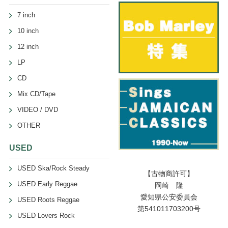
7 inch
10 inch
12 inch
LP
CD
Mix CD/Tape
VIDEO / DVD
OTHER
USED
USED Ska/Rock Steady
【古物商許可】
USED Early Reggae
岡崎 隆
愛知県公安委員会
USED Roots Reggae
第541011703200号
USED Lovers Rock