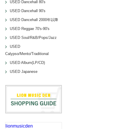
USED Dancehall 80's
USED Dancehall 90's
USED Dancehall 2000年以降
USED Reggae 70's-90's
USED Soul/R&B/Pops/Jazz
USED
Calypso/Mento/Traditional
USED Album(LP/CD)
USED Japanese
lionmusicden