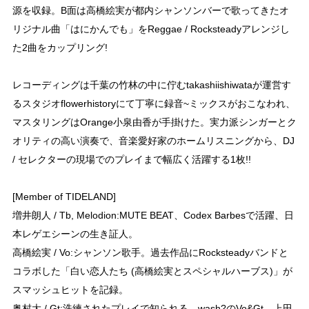
源を収録。B面は高橋絵実が都内シャンソンバーで歌ってきたオ
リジナル曲「はにかんでも」をReggae / Rocksteadyアレンジし
た2曲をカップリング!
レコーディングは千葉の竹林の中に佇むtakashiishiwataが運営す
るスタジオflowerhistoryにて丁寧に録音~ミックスがおこなわれ、
マスタリングはOrange小泉由香が手掛けた。実力派シンガーとク
オリティの高い演奏で、音楽愛好家のホームリスニングから、DJ
/ セレクターの現場でのプレイまで幅広く活躍する1枚!!
[Member of TIDELAND]
増井朗人 / Tb, Melodion:MUTE BEAT、Codex Barbesで活躍、日
本レゲエシーンの生き証人。
高橋絵実 / Vo:シャンソン歌手。過去作品にRocksteadyバンドと
コラボした「白い恋人たち (高橋絵実とスペシャルハーブス)」が
スマッシュヒットを記録。
奥村大 / Gt:洗練されたプレイで知られる、wash?のVo&Gt。上田