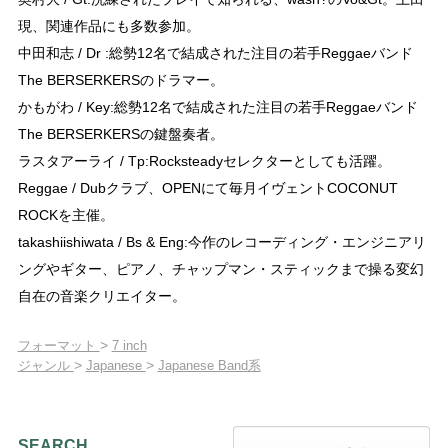
現、関連作品にも多数参加。
中田和志 / Dr :総勢12名で結成された注目の若手Reggaeバンド
The BERSERKERSのドラマー。
かもがわ / Key:総勢12名で結成された注目の若手Reggaeバンド
The BERSERKERSの鍵盤奏者。
ラスタアーライ / Tp:Rocksteadyセレクターとしても活躍。
Reggae / Dubクラブ、OPENにて毎月イヴェントCOCONUT
ROCKを主催。
takashiishiwata / Bs & Eng:今作のレコーディング・エンジニアリ
ングやギター、ピアノ、チャップマン・スティックまで操る変幻
自在の音楽クリエイター。
>
フォーマット
7 inch
>
>
ジャンル
Japanese
Japanese Band系
SEARCH