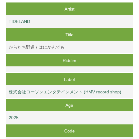
Artist
TIDELAND
Title
からたち野道 / はにかんでも
Riddim
Label
株式会社ローソンエンタテインメント (HMV record shop)
Age
2025
Code