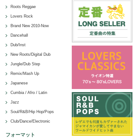
Roots Reggae
Lovers Rock
Brand New 2010-Now
Dancehall
Dub/Inst
New Roots/Digital Dub
Jungle/Dub Step
Remix/Mash Up
Japanese
Cumbia / Afro / Latin
Jazz
Soul/R&B/Hip Hop/Pops
Club/Dance/Electronic
フォーマット