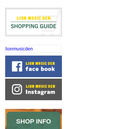
lionmusicden
SHOP INFO