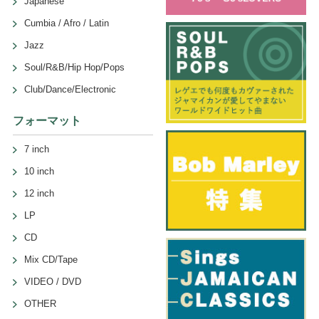
Japanese
Cumbia / Afro / Latin
Jazz
Soul/R&B/Hip Hop/Pops
Club/Dance/Electronic
フォーマット
7 inch
10 inch
12 inch
LP
CD
Mix CD/Tape
VIDEO / DVD
OTHER