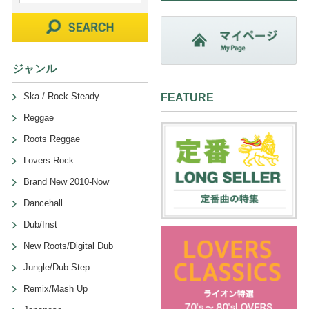
ジャンル
Ska / Rock Steady
FEATURE
Reggae
Roots Reggae
Lovers Rock
Brand New 2010-Now
Dancehall
Dub/Inst
New Roots/Digital Dub
Jungle/Dub Step
Remix/Mash Up