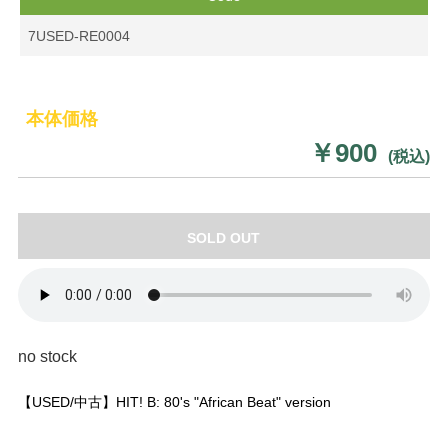
7USED-RE0004
本体価格
￥900
(税込)
SOLD OUT
no stock
【USED/中古】HIT! B: 80's "African Beat" version