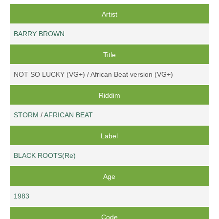
Artist
BARRY BROWN
Title
NOT SO LUCKY (VG+) / African Beat version (VG+)
Riddim
STORM
/
AFRICAN BEAT
Label
BLACK ROOTS(Re)
Age
1983
Code