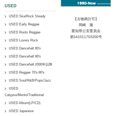
USED
USED Ska/Rock Steady
【古物商許可】
USED Early Reggae
岡崎 隆
愛知県公安委員会
USED Roots Reggae
第541011703200号
USED Lovers Rock
USED Dancehall 80's
USED Dancehall 90's
USED Dancehall 2000年以降
USED Reggae 70's-90's
USED Soul/R&B/Pops/Jazz
USED
Calypso/Mento/Traditional
USED Album(LP/CD)
USED Japanese