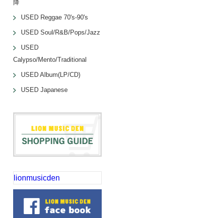
降
USED Reggae 70's-90's
USED Soul/R&B/Pops/Jazz
USED
Calypso/Mento/Traditional
USED Album(LP/CD)
USED Japanese
lionmusicden