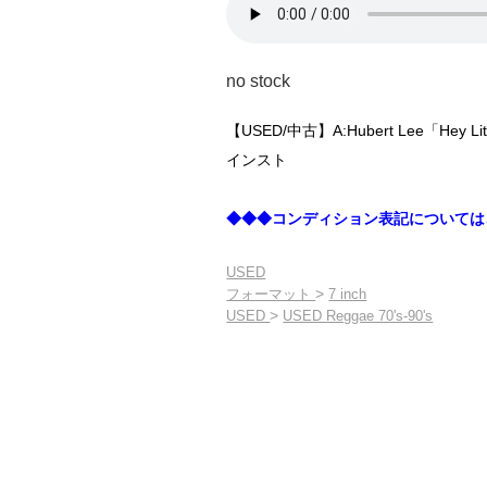
no stock
【USED/中古】A:Hubert Lee「Hey L
インスト
◆◆◆コンディション表記については
USED
>
フォーマット
7 inch
>
USED
USED Reggae 70's-90's