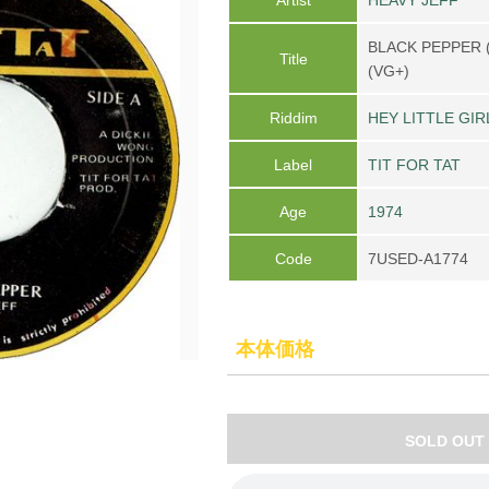
BLACK PEPPER (
Title
(VG+)
Riddim
HEY LITTLE GIR
Label
TIT FOR TAT
Age
1974
Code
7USED-A1774
本体価格
SOLD OUT