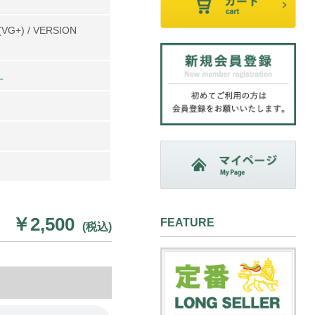
VG+) / VERSION
L
￥2,500
FEATURE
(税込)