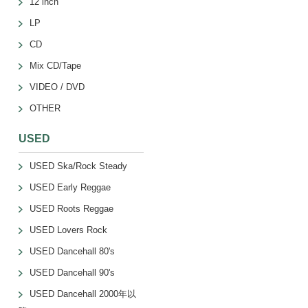
12 inch
LP
CD
Mix CD/Tape
VIDEO / DVD
OTHER
USED
USED Ska/Rock Steady
USED Early Reggae
USED Roots Reggae
USED Lovers Rock
USED Dancehall 80's
USED Dancehall 90's
USED Dancehall 2000年以