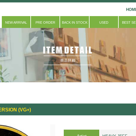
HOM
NEW ARRIVAL
PRE ORDER
BACK IN STOCK
USED
BEST S
ERSION (VG+)
Artist
HEAVY JEFF