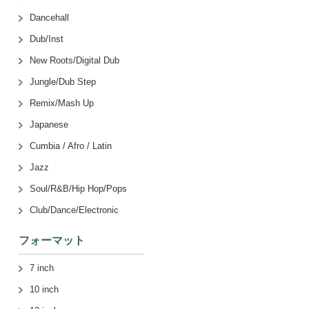
Dancehall
Dub/Inst
New Roots/Digital Dub
Jungle/Dub Step
Remix/Mash Up
Japanese
Cumbia / Afro / Latin
Jazz
Soul/R&B/Hip Hop/Pops
Club/Dance/Electronic
フォーマット
7 inch
10 inch