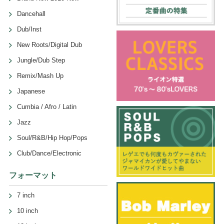
Dancehall
Dub/Inst
New Roots/Digital Dub
Jungle/Dub Step
Remix/Mash Up
Japanese
Cumbia / Afro / Latin
Jazz
Soul/R&B/Hip Hop/Pops
Club/Dance/Electronic
フォーマット
7 inch
10 inch