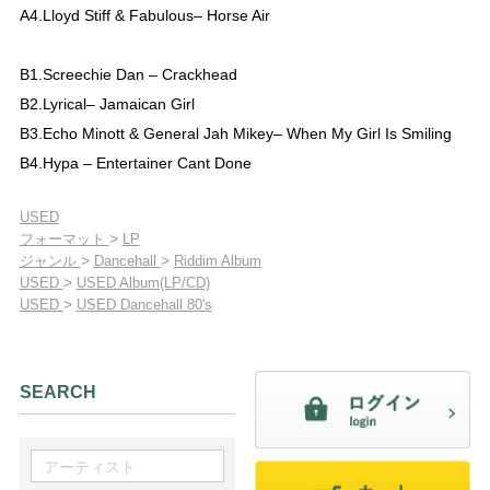
A4.Lloyd Stiff & Fabulous– Horse Air
B1.Screechie Dan – Crackhead
B2.Lyrical– Jamaican Girl
B3.Echo Minott & General Jah Mikey– When My Girl Is Smiling
B4.Hypa – Entertainer Cant Done
USED
>
フォーマット
LP
>
>
ジャンル
Dancehall
Riddim Album
>
USED
USED Album(LP/CD)
>
USED
USED Dancehall 80's
SEARCH