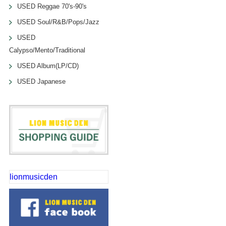
USED Reggae 70's-90's
USED Soul/R&B/Pops/Jazz
USED
Calypso/Mento/Traditional
USED Album(LP/CD)
USED Japanese
lionmusicden