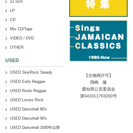
12 inch
LP
CD
Mix CD/Tape
VIDEO / DVD
OTHER
USED
USED Ska/Rock Steady
【古物商許可】
USED Early Reggae
岡崎 隆
愛知県公安委員会
USED Roots Reggae
第541011703200号
USED Lovers Rock
USED Dancehall 80's
USED Dancehall 90's
USED Dancehall 2000年以降