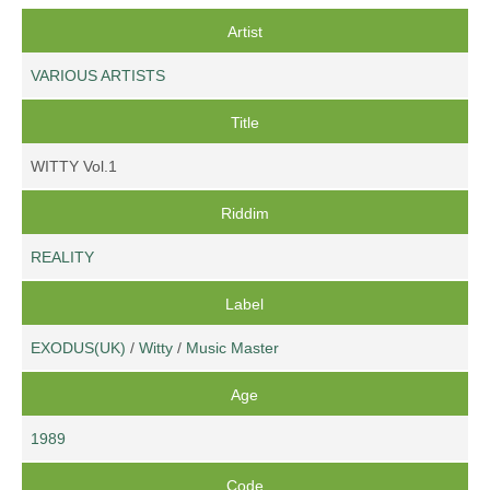
Artist
VARIOUS ARTISTS
Title
WITTY Vol.1
Riddim
REALITY
Label
EXODUS(UK)
/
Witty
/
Music Master
Age
1989
Code