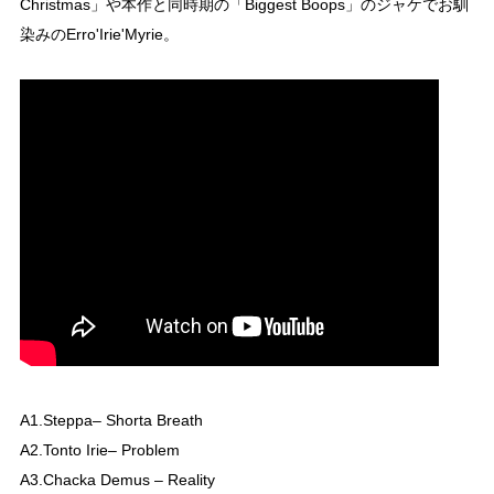
Christmas」や本作と同時期の「Biggest Boops」のジャケでお馴
染みのErro'Irie'Myrie。
A1.Steppa– Shorta Breath
A2.Tonto Irie– Problem
A3.Chacka Demus – Reality