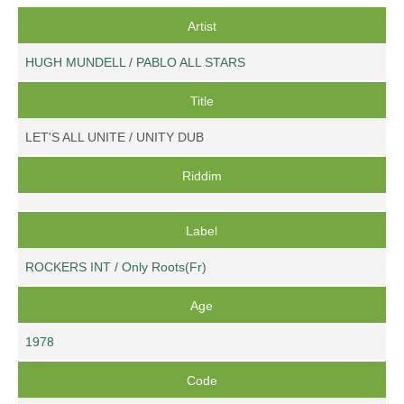
Artist
HUGH MUNDELL
/
PABLO ALL STARS
Title
LET'S ALL UNITE / UNITY DUB
Riddim
Label
ROCKERS INT
/
Only Roots(Fr)
Age
1978
Code