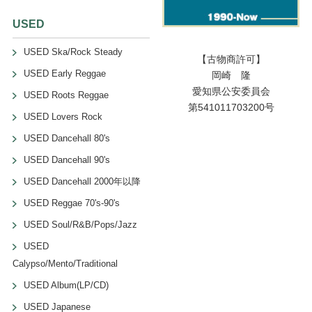
USED
USED Ska/Rock Steady
【古物商許可】
USED Early Reggae
岡崎 隆
愛知県公安委員会
USED Roots Reggae
第541011703200号
USED Lovers Rock
USED Dancehall 80's
USED Dancehall 90's
USED Dancehall 2000年以降
USED Reggae 70's-90's
USED Soul/R&B/Pops/Jazz
USED
Calypso/Mento/Traditional
USED Album(LP/CD)
USED Japanese