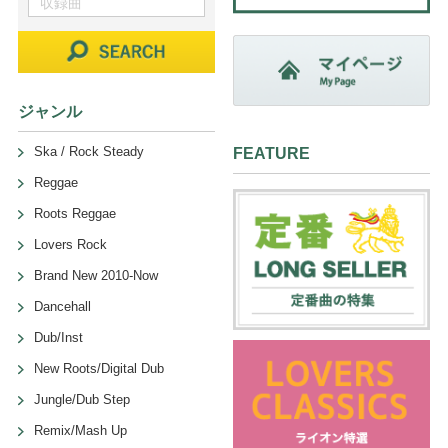
ジャンル
Ska / Rock Steady
FEATURE
Reggae
Roots Reggae
Lovers Rock
Brand New 2010-Now
Dancehall
Dub/Inst
New Roots/Digital Dub
Jungle/Dub Step
Remix/Mash Up