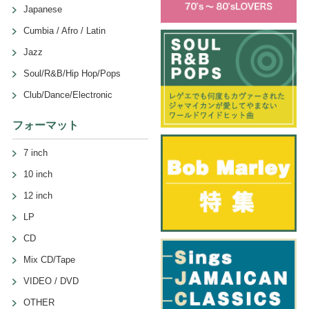
Japanese
Cumbia / Afro / Latin
Jazz
Soul/R&B/Hip Hop/Pops
Club/Dance/Electronic
フォーマット
7 inch
10 inch
12 inch
LP
CD
Mix CD/Tape
VIDEO / DVD
OTHER