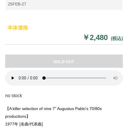
25FEB-27
本体価格
￥2,480
(税込)
SOLD OUT
no stock
【A killer selection of nine 7" Augustus Pablo's 70/80s
productions】
1977年 [名曲/代表曲]