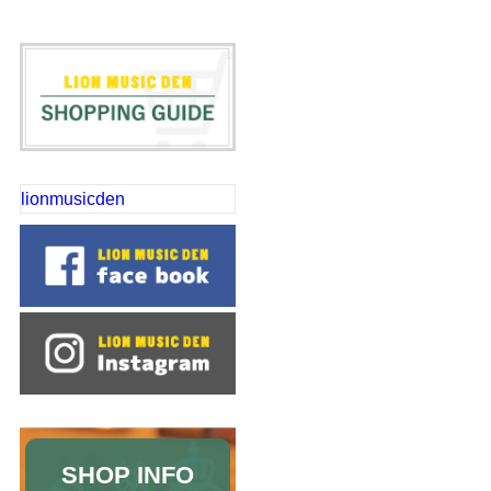
lionmusicden
SHOP INFO