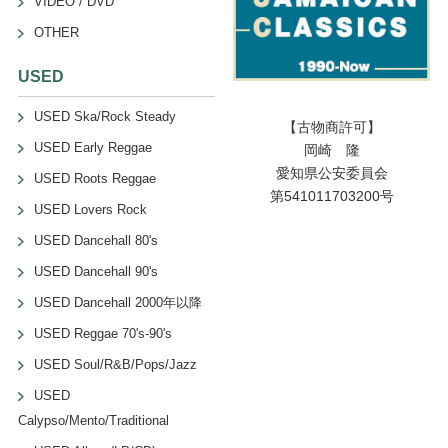
VIDEO / DVD
OTHER
USED
USED Ska/Rock Steady
【古物商許可】
USED Early Reggae
岡崎 隆
愛知県公安委員会
USED Roots Reggae
第541011703200号
USED Lovers Rock
USED Dancehall 80's
USED Dancehall 90's
USED Dancehall 2000年以降
USED Reggae 70's-90's
USED Soul/R&B/Pops/Jazz
USED
Calypso/Mento/Traditional