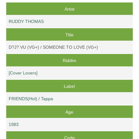
Artist
RUDDY THOMAS
Title
D?J? VU (VG+) / SOMEONE TO LOVE (VG+)
Riddim
[Cover Lovers]
Label
FRIENDS(Hol)
/
Tappa
Age
1983
Code