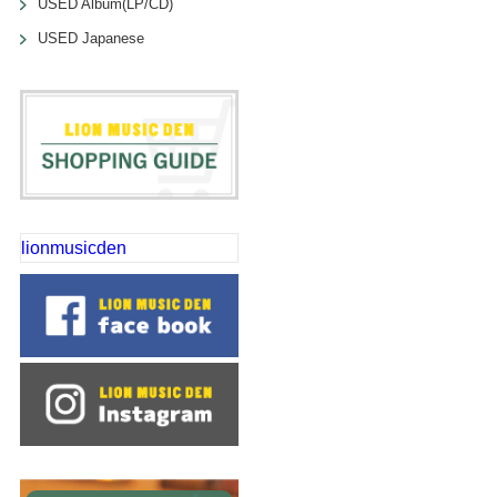
USED Album(LP/CD)
USED Japanese
lionmusicden