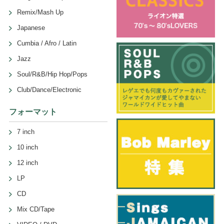
Remix/Mash Up
Japanese
Cumbia / Afro / Latin
Jazz
Soul/R&B/Hip Hop/Pops
Club/Dance/Electronic
フォーマット
7 inch
10 inch
12 inch
LP
CD
Mix CD/Tape