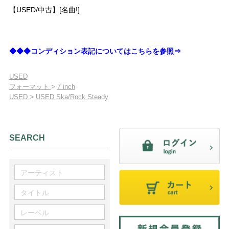
【USED/中古】[名曲!]
◆◆◆コンディション表記についてはこちらを参照⇒
USED
>
フォーマット
7 inch
>
USED
USED Ska/Rock Steady
SEARCH