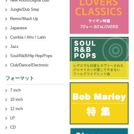
New Roots/Digital Dub
Jungle/Dub Step
Remix/Mash Up
Japanese
Cumbia / Afro / Latin
Jazz
Soul/R&B/Hip Hop/Pops
Club/Dance/Electronic
フォーマット
7 inch
10 inch
12 inch
LP
CD