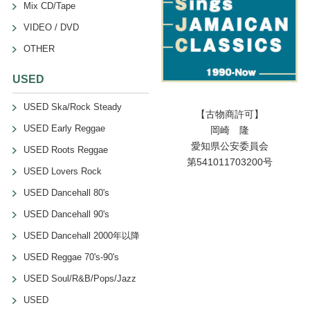
Mix CD/Tape
VIDEO / DVD
OTHER
USED
USED Ska/Rock Steady
【古物商許可】
USED Early Reggae
岡崎 隆
愛知県公安委員会
USED Roots Reggae
第541011703200号
USED Lovers Rock
USED Dancehall 80's
USED Dancehall 90's
USED Dancehall 2000年以降
USED Reggae 70's-90's
USED Soul/R&B/Pops/Jazz
USED