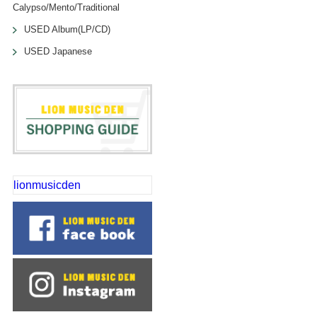
Calypso/Mento/Traditional
USED Album(LP/CD)
USED Japanese
lionmusicden