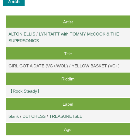
Artist
ALTON ELLIS
/
LYN TAITT with TOMMY McCOOK & THE
SUPERSONICS
Title
GIRL GOT A DATE (VG+/WOL) / YELLOW BASKET (VG+)
Riddim
【Rock Steady】
Label
blank
/
DUTCHESS
/
TREASURE ISLE
Age