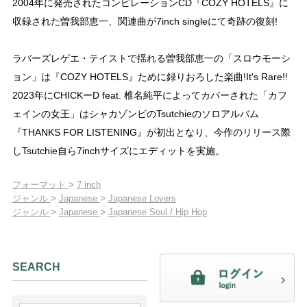
2004年に発売されたコンピレーションCD『COZY HOTELS』に
収録された曽我部恵一、関連曲が7inch singleにて奇跡の復刻!
ラバーズレゲエ・テイストで揺れる曽我部恵一の「スロウモーシ
ョン」は『COZY HOTELS』ために録りおろした楽曲!It's Rare!!
2023年にCHICKーD feat. 椎名純平によってカバーされた「カフ
ェインの女王」はシャカゾンビのTsutchieのソロアルバム
『THANKS FOR LISTENING』が初出となり、今作のリリース際
しTsutchie自ら7inchサイズにエディットを実施。
>
フォーマット
7 inch
>
>
ジャンル
Japanese
Japanese Lovers
>
>
ジャンル
Japanese
Japanese Soul / Hip Hop
SEARCH