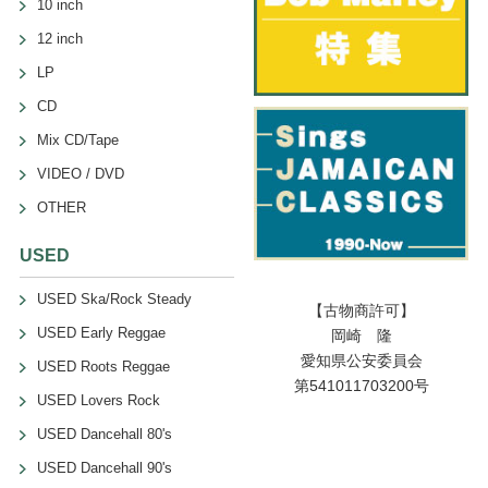
10 inch
12 inch
LP
CD
Mix CD/Tape
VIDEO / DVD
OTHER
USED
USED Ska/Rock Steady
【古物商許可】
USED Early Reggae
岡崎 隆
愛知県公安委員会
USED Roots Reggae
第541011703200号
USED Lovers Rock
USED Dancehall 80's
USED Dancehall 90's