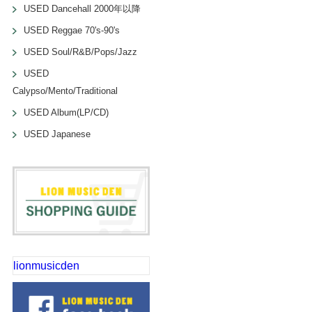
USED Dancehall 2000年以降
USED Reggae 70's-90's
USED Soul/R&B/Pops/Jazz
USED
Calypso/Mento/Traditional
USED Album(LP/CD)
USED Japanese
lionmusicden