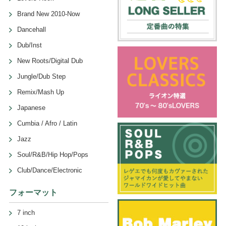
Brand New 2010-Now
Dancehall
Dub/Inst
New Roots/Digital Dub
Jungle/Dub Step
Remix/Mash Up
Japanese
Cumbia / Afro / Latin
Jazz
Soul/R&B/Hip Hop/Pops
Club/Dance/Electronic
フォーマット
7 inch