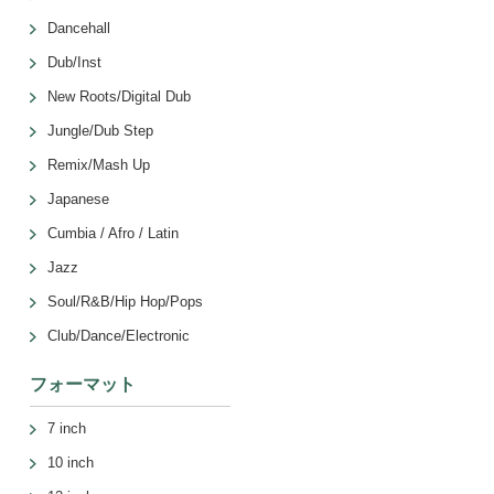
Dancehall
Dub/Inst
New Roots/Digital Dub
Jungle/Dub Step
Remix/Mash Up
Japanese
Cumbia / Afro / Latin
Jazz
Soul/R&B/Hip Hop/Pops
Club/Dance/Electronic
フォーマット
7 inch
10 inch