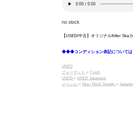
no stock
【USED/中古】オリジナルKiller Sk
◆◆◆コンディション表記については
USED
>
フォーマット
7 inch
>
USED
USED Japanese
>
>
ジャンル
Ska / Rock Steady
Japane