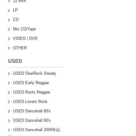
12 inch
LP
CD
Mix CD/Tape
VIDEO / DVD
OTHER
USED
USED Ska/Rock Steady
USED Early Reggae
USED Roots Reggae
USED Lovers Rock
USED Dancehall 80's
USED Dancehall 90's
USED Dancehall 2000年以