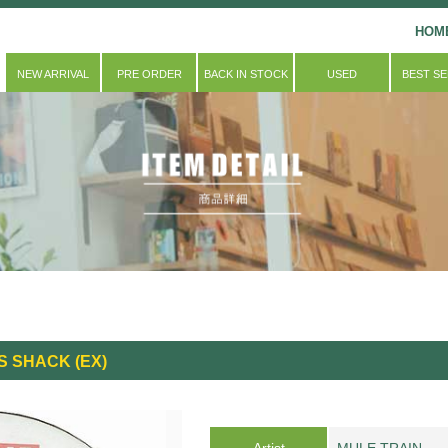
HOM
NEW ARRIVAL
PRE ORDER
BACK IN STOCK
USED
BEST S
L'S SHACK (EX)
Artist
MULE TRAIN