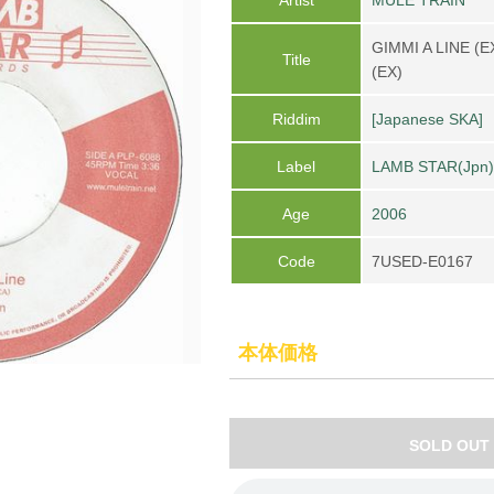
GIMMI A LINE (E
Title
(EX)
Riddim
[Japanese SKA]
Label
LAMB STAR(Jpn
Age
2006
Code
7USED-E0167
本体価格
SOLD OUT