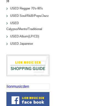
降
USED Reggae 70's-90's
USED Soul/R&B/Pops/Jazz
USED
Calypso/Mento/Traditional
USED Album(LP/CD)
USED Japanese
lionmusicden