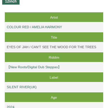
Artist
COLOUR RED
/
AMELIA HARMONY
Title
EYES OF JAH / CAN'T SEE THE WOOD FOR THE TREES
Riddim
【New Roots/Digital Dub Steppas】
Label
SILENT RIVER(UK)
Age
2024