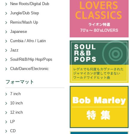
New Roots/Digital Dub
Jungle/Dub Step
Remix/Mash Up
Japanese
Cumbia / Afro / Latin
Jazz
Soul/R&B/Hip Hop/Pops
Club/Dance/Electronic
フォーマット
7 inch
10 inch
12 inch
LP
CD