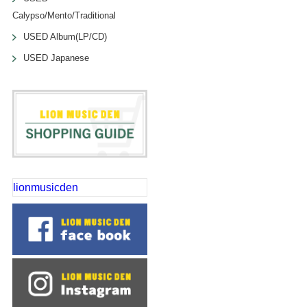
Calypso/Mento/Traditional
USED Album(LP/CD)
USED Japanese
lionmusicden