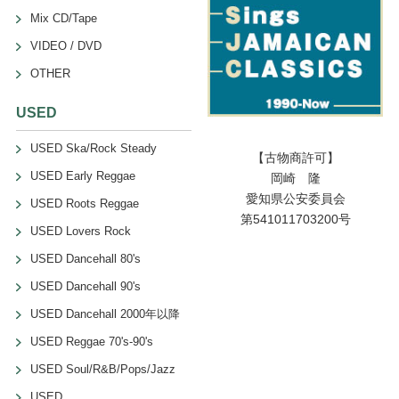
Mix CD/Tape
VIDEO / DVD
OTHER
USED
USED Ska/Rock Steady
【古物商許可】
USED Early Reggae
岡崎 隆
愛知県公安委員会
USED Roots Reggae
第541011703200号
USED Lovers Rock
USED Dancehall 80's
USED Dancehall 90's
USED Dancehall 2000年以降
USED Reggae 70's-90's
USED Soul/R&B/Pops/Jazz
USED