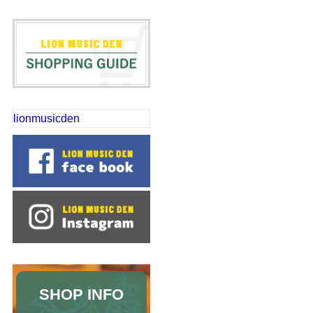
lionmusicden
SHOP INFO