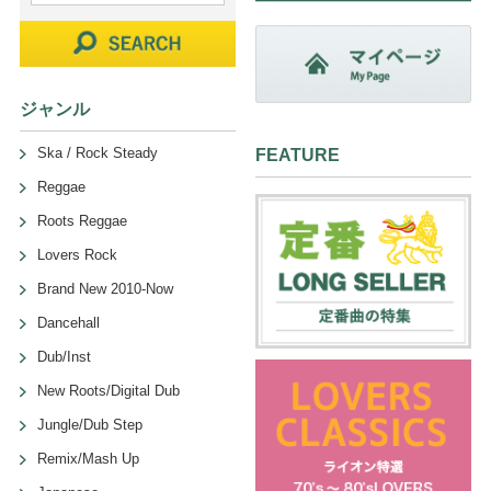
ジャンル
Ska / Rock Steady
FEATURE
Reggae
Roots Reggae
Lovers Rock
Brand New 2010-Now
Dancehall
Dub/Inst
New Roots/Digital Dub
Jungle/Dub Step
Remix/Mash Up