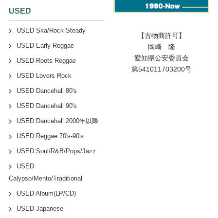
USED
USED Ska/Rock Steady
【古物商許可】
USED Early Reggae
岡崎 隆
愛知県公安委員会
USED Roots Reggae
第541011703200号
USED Lovers Rock
USED Dancehall 80's
USED Dancehall 90's
USED Dancehall 2000年以降
USED Reggae 70's-90's
USED Soul/R&B/Pops/Jazz
USED
Calypso/Mento/Traditional
USED Album(LP/CD)
USED Japanese