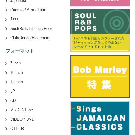
Japanese
Cumbia / Afro / Latin
Jazz
Soul/R&B/Hip Hop/Pops
Club/Dance/Electronic
フォーマット
7 inch
10 inch
12 inch
LP
CD
Mix CD/Tape
VIDEO / DVD
OTHER