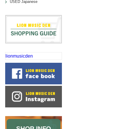
USED Japanese
lionmusicden
SHOP INFO