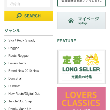
ジャンル
Ska / Rock Steady
FEATURE
Reggae
Roots Reggae
Lovers Rock
Brand New 2010-Now
Dancehall
Dub/Inst
New Roots/Digital Dub
Jungle/Dub Step
Remix/Mash Up