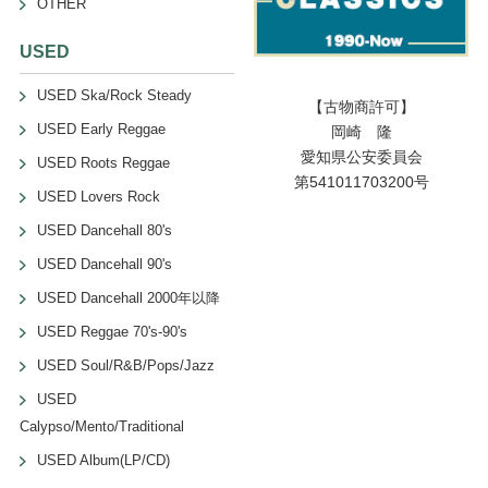
OTHER
USED
USED Ska/Rock Steady
【古物商許可】
USED Early Reggae
岡崎 隆
愛知県公安委員会
USED Roots Reggae
第541011703200号
USED Lovers Rock
USED Dancehall 80's
USED Dancehall 90's
USED Dancehall 2000年以降
USED Reggae 70's-90's
USED Soul/R&B/Pops/Jazz
USED
Calypso/Mento/Traditional
USED Album(LP/CD)