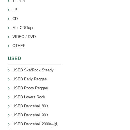
12 inch
LP
CD
Mix CD/Tape
VIDEO / DVD
OTHER
USED
USED Ska/Rock Steady
USED Early Reggae
USED Roots Reggae
USED Lovers Rock
USED Dancehall 80's
USED Dancehall 90's
USED Dancehall 2000年以