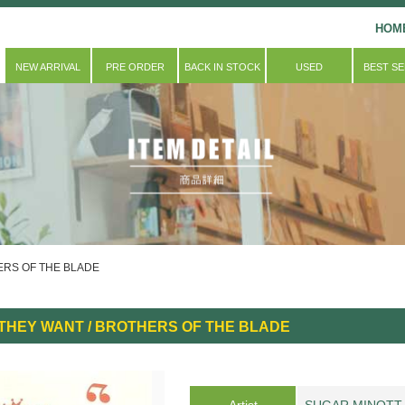
HOM
NEW ARRIVAL
PRE ORDER
BACK IN STOCK
USED
BEST S
ERS OF THE BLADE
 THEY WANT / BROTHERS OF THE BLADE
Artist
SUGAR MINOTT