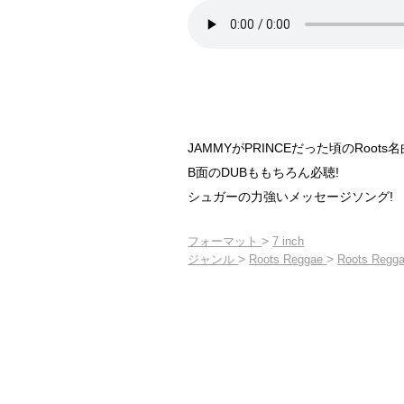
JAMMYがPRINCEだった頃のRoots名
B面のDUBももちろん必聴!
シュガーの力強いメッセージソング!
>
フォーマット
7 inch
>
>
ジャンル
Roots Reggae
Roots Regga