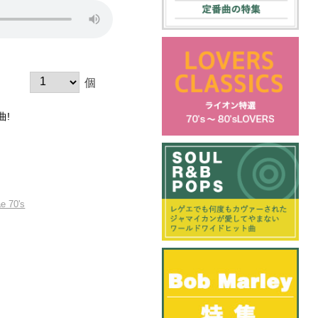
個
曲!
e 70's