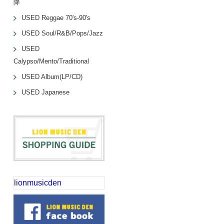
降
USED Reggae 70's-90's
USED Soul/R&B/Pops/Jazz
USED
Calypso/Mento/Traditional
USED Album(LP/CD)
USED Japanese
lionmusicden