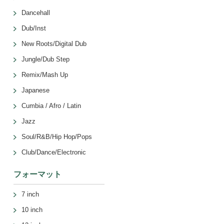
Dancehall
Dub/Inst
New Roots/Digital Dub
Jungle/Dub Step
Remix/Mash Up
Japanese
Cumbia / Afro / Latin
Jazz
Soul/R&B/Hip Hop/Pops
Club/Dance/Electronic
フォーマット
7 inch
10 inch