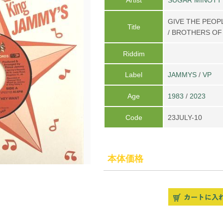
GIVE THE PEOP
Title
/ BROTHERS OF
Riddim
Label
JAMMYS
/
VP
Age
1983
/
2023
Code
23JULY-10
本体価格