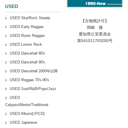
USED
USED Ska/Rock Steady
【古物商許可】
USED Early Reggae
岡崎 隆
愛知県公安委員会
USED Roots Reggae
第541011703200号
USED Lovers Rock
USED Dancehall 80's
USED Dancehall 90's
USED Dancehall 2000年以降
USED Reggae 70's-90's
USED Soul/R&B/Pops/Jazz
USED
Calypso/Mento/Traditional
USED Album(LP/CD)
USED Japanese