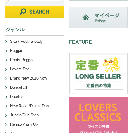
ジャンル
Ska / Rock Steady
FEATURE
Reggae
Roots Reggae
Lovers Rock
Brand New 2010-Now
Dancehall
Dub/Inst
New Roots/Digital Dub
Jungle/Dub Step
Remix/Mash Up