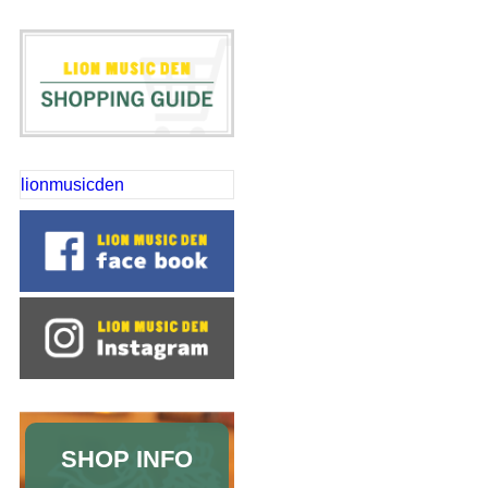
lionmusicden
SHOP INFO