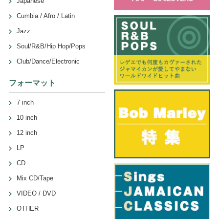
Japanese
Cumbia / Afro / Latin
Jazz
Soul/R&B/Hip Hop/Pops
Club/Dance/Electronic
フォーマット
7 inch
10 inch
12 inch
LP
CD
Mix CD/Tape
VIDEO / DVD
OTHER