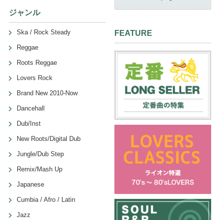
ジャンル
Ska / Rock Steady
FEATURE
Reggae
Roots Reggae
Lovers Rock
Brand New 2010-Now
Dancehall
Dub/Inst
New Roots/Digital Dub
Jungle/Dub Step
Remix/Mash Up
Japanese
Cumbia / Afro / Latin
Jazz