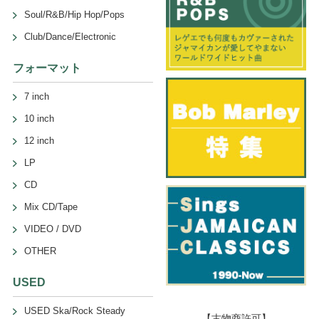
Soul/R&B/Hip Hop/Pops
Club/Dance/Electronic
フォーマット
7 inch
10 inch
12 inch
LP
CD
Mix CD/Tape
VIDEO / DVD
OTHER
USED
USED Ska/Rock Steady
【古物商許可】