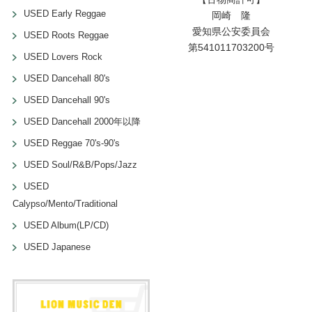
USED Early Reggae
岡崎 隆
愛知県公安委員会
USED Roots Reggae
第541011703200号
USED Lovers Rock
USED Dancehall 80's
USED Dancehall 90's
USED Dancehall 2000年以降
USED Reggae 70's-90's
USED Soul/R&B/Pops/Jazz
USED
Calypso/Mento/Traditional
USED Album(LP/CD)
USED Japanese