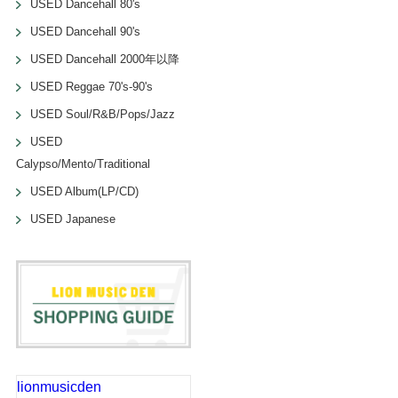
USED Dancehall 80's
USED Dancehall 90's
USED Dancehall 2000年以降
USED Reggae 70's-90's
USED Soul/R&B/Pops/Jazz
USED
Calypso/Mento/Traditional
USED Album(LP/CD)
USED Japanese
lionmusicden