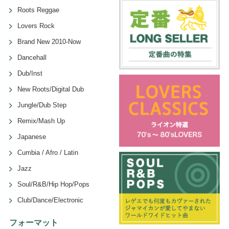
Roots Reggae
Lovers Rock
Brand New 2010-Now
Dancehall
Dub/Inst
New Roots/Digital Dub
Jungle/Dub Step
Remix/Mash Up
Japanese
Cumbia / Afro / Latin
Jazz
Soul/R&B/Hip Hop/Pops
Club/Dance/Electronic
フォーマット