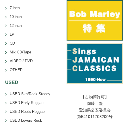
7 inch
10 inch
12 inch
LP
CD
Mix CD/Tape
VIDEO / DVD
OTHER
USED
USED Ska/Rock Steady
【古物商許可】
USED Early Reggae
岡崎 隆
愛知県公安委員会
USED Roots Reggae
第541011703200号
USED Lovers Rock