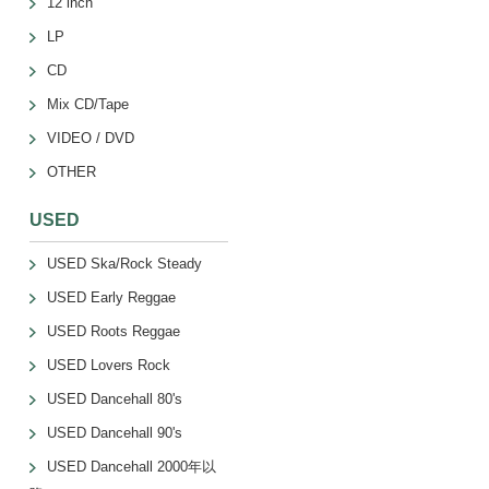
12 inch
LP
CD
Mix CD/Tape
VIDEO / DVD
OTHER
USED
USED Ska/Rock Steady
USED Early Reggae
USED Roots Reggae
USED Lovers Rock
USED Dancehall 80's
USED Dancehall 90's
USED Dancehall 2000年以