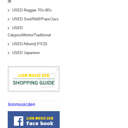
降
USED Reggae 70's-90's
USED Soul/R&B/Pops/Jazz
USED
Calypso/Mento/Traditional
USED Album(LP/CD)
USED Japanese
lionmusicden