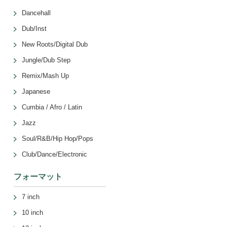
Dancehall
Dub/Inst
New Roots/Digital Dub
Jungle/Dub Step
Remix/Mash Up
Japanese
Cumbia / Afro / Latin
Jazz
Soul/R&B/Hip Hop/Pops
Club/Dance/Electronic
フォーマット
7 inch
10 inch