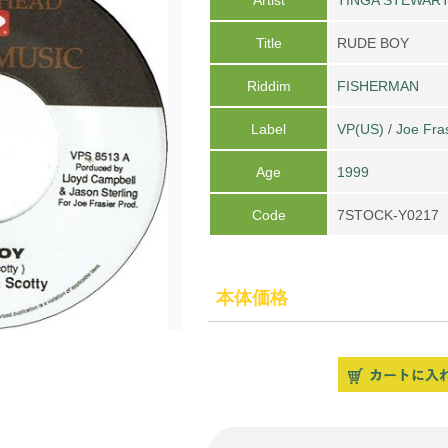
Title
RUDE BOY
Riddim
FISHERMAN
Label
VP(US)
/
Joe Fra
Age
1999
Code
7STOCK-Y0217
本体価格