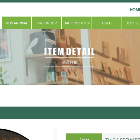
HOM
NEW ARRIVAL
PRE ORDER
BACK IN STOCK
USED
BEST S
Artist
TINGA STEWART