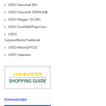
USED Dancehall 90's
USED Dancehall 2000年以降
USED Reggae 70's-90's
USED Soul/R&B/Pops/Jazz
USED
Calypso/Mento/Traditional
USED Album(LP/CD)
USED Japanese
lionmusicden