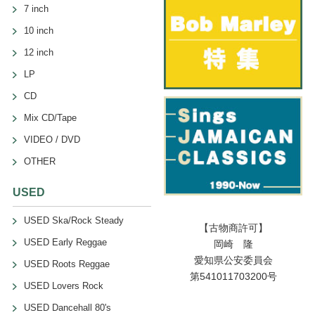
7 inch
10 inch
12 inch
LP
CD
Mix CD/Tape
VIDEO / DVD
OTHER
USED
USED Ska/Rock Steady
【古物商許可】
USED Early Reggae
岡崎 隆
愛知県公安委員会
USED Roots Reggae
第541011703200号
USED Lovers Rock
USED Dancehall 80's