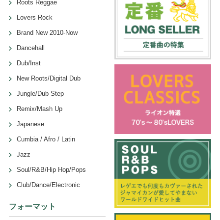
Roots Reggae
Lovers Rock
Brand New 2010-Now
Dancehall
Dub/Inst
New Roots/Digital Dub
Jungle/Dub Step
Remix/Mash Up
Japanese
Cumbia / Afro / Latin
Jazz
Soul/R&B/Hip Hop/Pops
Club/Dance/Electronic
フォーマット