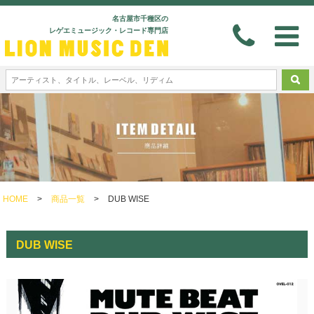
名古屋市千種区の
レゲエミュージック・レコード専門店
HOME
>
商品一覧
>
DUB WISE
DUB WISE