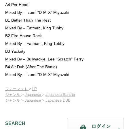
A4 Per Head
Mixed By – Izumi "D-M-X" Miyazaki
B1 Better Than The Rest
Mixed By – Fatman, King Tubby
B2 Fire House Rock
Mixed By – Fatman , King Tubby
B3 Yackety
Mixed By – Bullwackie, Lee "Scratch" Perry
B4 Air Dub (After The Battle)
Mixed By – Izumi "D-M-X" Miyazaki
>
フォーマット
LP
>
>
ジャンル
Japanese
Japanese Band系
>
>
ジャンル
Japanese
Japanese DUB
SEARCH