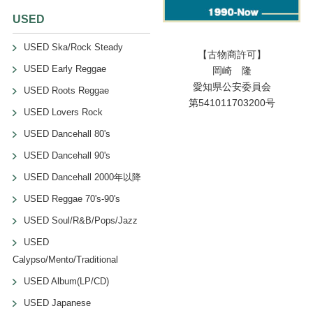
USED
USED Ska/Rock Steady
【古物商許可】
USED Early Reggae
岡崎 隆
愛知県公安委員会
USED Roots Reggae
第541011703200号
USED Lovers Rock
USED Dancehall 80's
USED Dancehall 90's
USED Dancehall 2000年以降
USED Reggae 70's-90's
USED Soul/R&B/Pops/Jazz
USED
Calypso/Mento/Traditional
USED Album(LP/CD)
USED Japanese