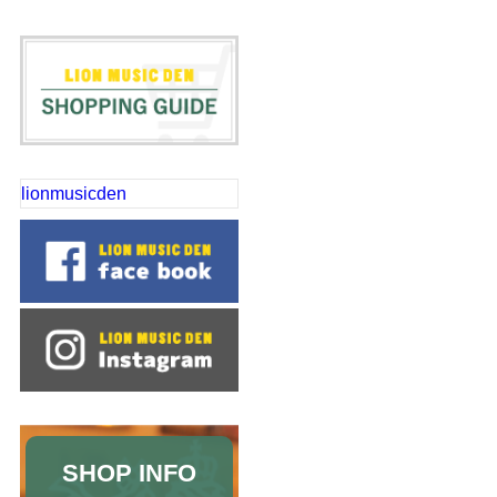
lionmusicden
SHOP INFO