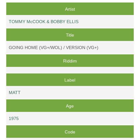
Artist
TOMMY McCOOK & BOBBY ELLIS
Title
GOING HOME (VG+/WOL) / VERSION (VG+)
Riddim
Label
MATT
Age
1975
Code