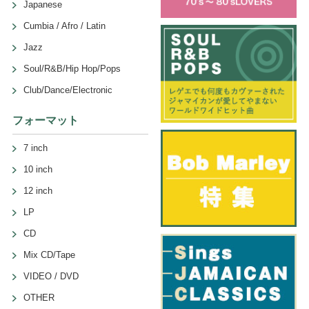
Japanese
Cumbia / Afro / Latin
Jazz
Soul/R&B/Hip Hop/Pops
Club/Dance/Electronic
フォーマット
7 inch
10 inch
12 inch
LP
CD
Mix CD/Tape
VIDEO / DVD
OTHER