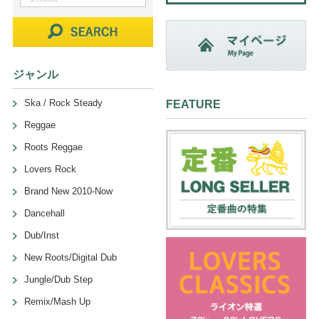
ジャンル
Ska / Rock Steady
FEATURE
Reggae
Roots Reggae
Lovers Rock
Brand New 2010-Now
Dancehall
Dub/Inst
New Roots/Digital Dub
Jungle/Dub Step
Remix/Mash Up