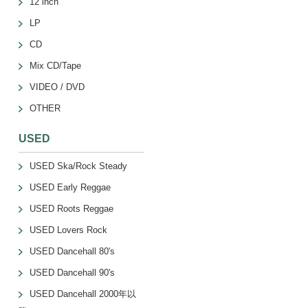
12 inch
LP
CD
Mix CD/Tape
VIDEO / DVD
OTHER
USED
USED Ska/Rock Steady
USED Early Reggae
USED Roots Reggae
USED Lovers Rock
USED Dancehall 80's
USED Dancehall 90's
USED Dancehall 2000年以