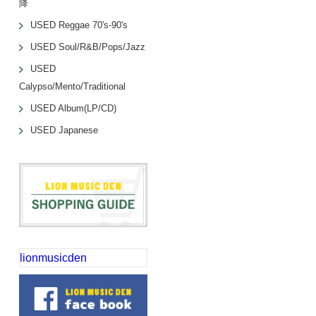
降
USED Reggae 70's-90's
USED Soul/R&B/Pops/Jazz
USED
Calypso/Mento/Traditional
USED Album(LP/CD)
USED Japanese
lionmusicden