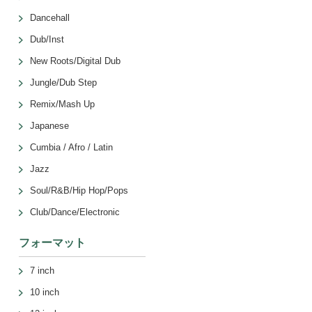
Dancehall
Dub/Inst
New Roots/Digital Dub
Jungle/Dub Step
Remix/Mash Up
Japanese
Cumbia / Afro / Latin
Jazz
Soul/R&B/Hip Hop/Pops
Club/Dance/Electronic
フォーマット
7 inch
10 inch