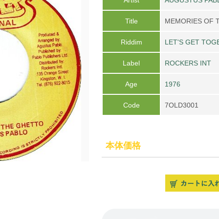
Title
MEMORIES OF 
Riddim
LET'S GET TOG
Label
ROCKERS INT
Age
1976
Code
7OLD3001
本体価格