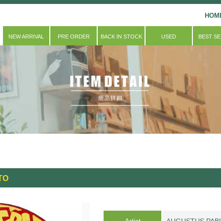
HOM
NEW ARRIVAL
PRE ORDER
BACK IN STOCK
USED
BEST S
TO
Artist
AUGUSTUS PAB