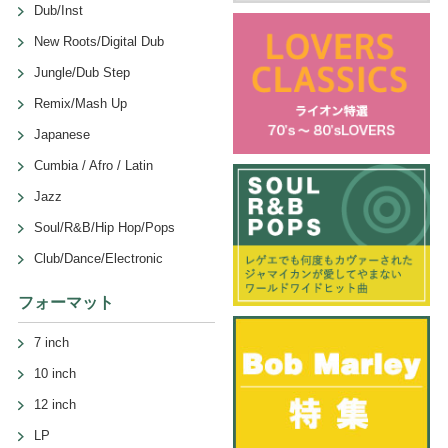
Dub/Inst
New Roots/Digital Dub
Jungle/Dub Step
Remix/Mash Up
Japanese
Cumbia / Afro / Latin
Jazz
Soul/R&B/Hip Hop/Pops
Club/Dance/Electronic
フォーマット
7 inch
10 inch
12 inch
LP