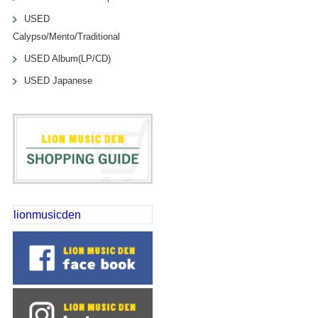
USED
Calypso/Mento/Traditional
USED Album(LP/CD)
USED Japanese
lionmusicden