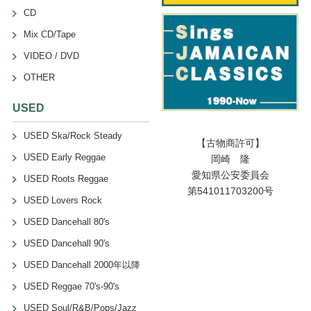
CD
Mix CD/Tape
VIDEO / DVD
OTHER
USED
USED Ska/Rock Steady
【古物商許可】
USED Early Reggae
岡崎 隆
愛知県公安委員会
USED Roots Reggae
第541011703200号
USED Lovers Rock
USED Dancehall 80's
USED Dancehall 90's
USED Dancehall 2000年以降
USED Reggae 70's-90's
USED Soul/R&B/Pops/Jazz