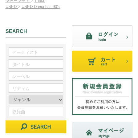
>
フォーマット
7 inch
>
USED
USED Dancehall 90's
SEARCH