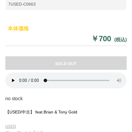
7USED-C0663
本体価格
￥700
(税込)
SOLD OUT
no stock
【USED/中古】 feat.Brian & Tony Gold
USED