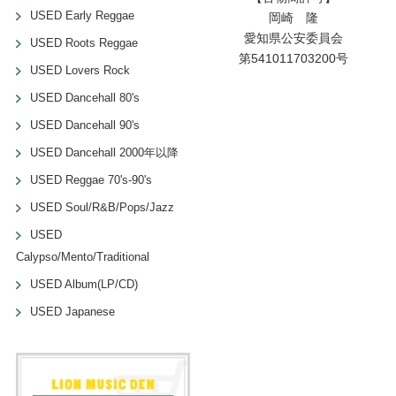
USED Early Reggae
岡崎 隆
愛知県公安委員会
USED Roots Reggae
第541011703200号
USED Lovers Rock
USED Dancehall 80's
USED Dancehall 90's
USED Dancehall 2000年以降
USED Reggae 70's-90's
USED Soul/R&B/Pops/Jazz
USED
Calypso/Mento/Traditional
USED Album(LP/CD)
USED Japanese