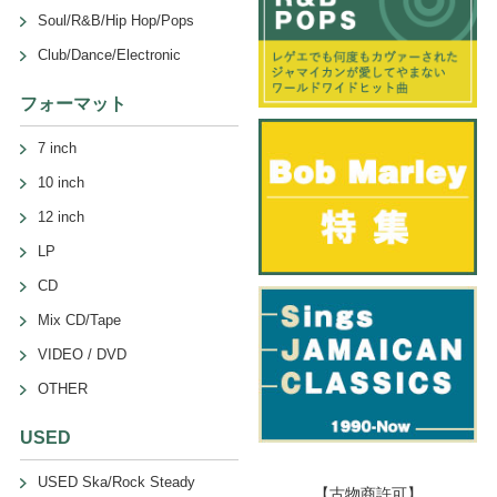
Soul/R&B/Hip Hop/Pops
Club/Dance/Electronic
フォーマット
7 inch
10 inch
12 inch
LP
CD
Mix CD/Tape
VIDEO / DVD
OTHER
USED
USED Ska/Rock Steady
【古物商許可】