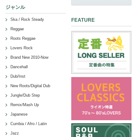
ジャンル
Ska / Rock Steady
FEATURE
Reggae
Roots Reggae
Lovers Rock
Brand New 2010-Now
Dancehall
Dub/Inst
New Roots/Digital Dub
Jungle/Dub Step
Remix/Mash Up
Japanese
Cumbia / Afro / Latin
Jazz