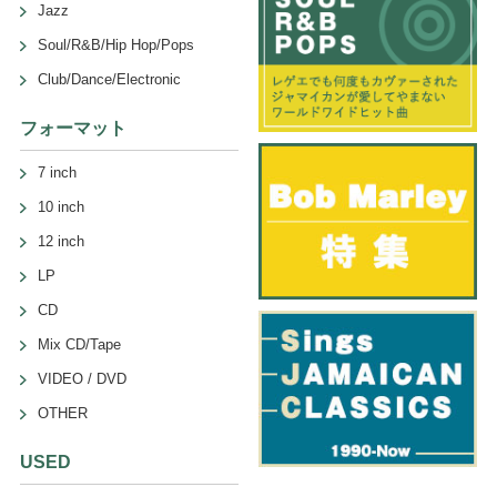
Jazz
Soul/R&B/Hip Hop/Pops
Club/Dance/Electronic
フォーマット
7 inch
10 inch
12 inch
LP
CD
Mix CD/Tape
VIDEO / DVD
OTHER
USED