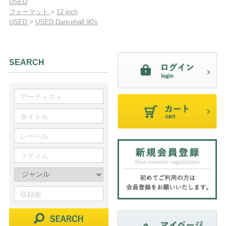
USED
>
フォーマット
12 inch
>
USED
USED Dancehall 90's
SEARCH