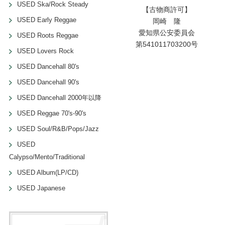
USED Ska/Rock Steady
【古物商許可】
USED Early Reggae
岡崎 隆
愛知県公安委員会
USED Roots Reggae
第541011703200号
USED Lovers Rock
USED Dancehall 80's
USED Dancehall 90's
USED Dancehall 2000年以降
USED Reggae 70's-90's
USED Soul/R&B/Pops/Jazz
USED
Calypso/Mento/Traditional
USED Album(LP/CD)
USED Japanese