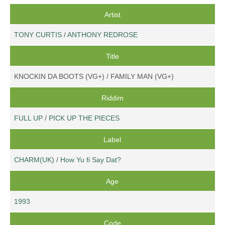
Artist
TONY CURTIS
/
ANTHONY REDROSE
Title
KNOCKIN DA BOOTS (VG+) / FAMILY MAN (VG+)
Riddim
FULL UP
/
PICK UP THE PIECES
Label
CHARM(UK)
/
How Yu fi Say Dat?
Age
1993
Code