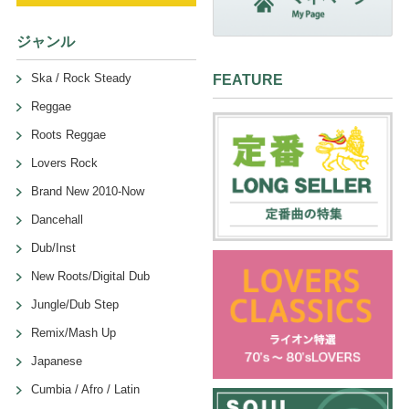
ジャンル
Ska / Rock Steady
FEATURE
Reggae
Roots Reggae
Lovers Rock
Brand New 2010-Now
Dancehall
Dub/Inst
New Roots/Digital Dub
Jungle/Dub Step
Remix/Mash Up
Japanese
Cumbia / Afro / Latin