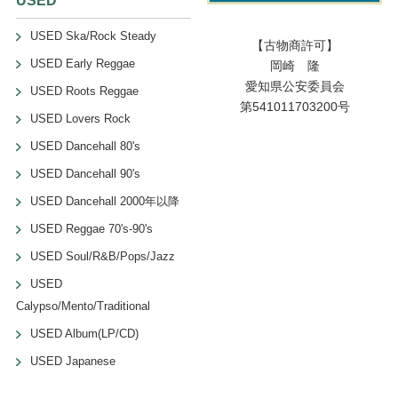
USED
USED Ska/Rock Steady
【古物商許可】
USED Early Reggae
岡崎 隆
愛知県公安委員会
USED Roots Reggae
第541011703200号
USED Lovers Rock
USED Dancehall 80's
USED Dancehall 90's
USED Dancehall 2000年以降
USED Reggae 70's-90's
USED Soul/R&B/Pops/Jazz
USED
Calypso/Mento/Traditional
USED Album(LP/CD)
USED Japanese