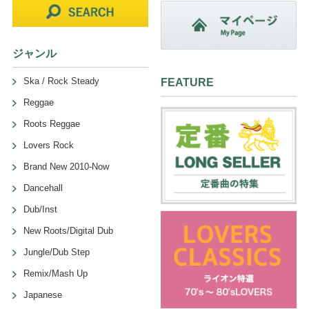
ジャンル
Ska / Rock Steady
FEATURE
Reggae
Roots Reggae
Lovers Rock
Brand New 2010-Now
Dancehall
Dub/Inst
New Roots/Digital Dub
Jungle/Dub Step
Remix/Mash Up
Japanese