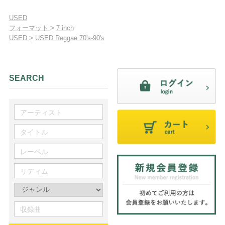
USED
>
フォーマット
7 inch
>
USED
USED Reggae 70's-90's
SEARCH