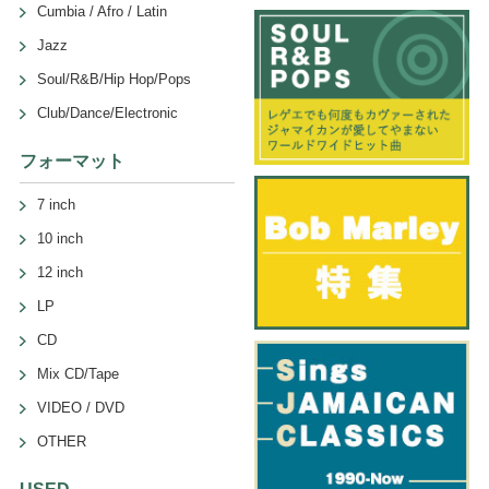
Cumbia / Afro / Latin
Jazz
Soul/R&B/Hip Hop/Pops
Club/Dance/Electronic
フォーマット
7 inch
10 inch
12 inch
LP
CD
Mix CD/Tape
VIDEO / DVD
OTHER