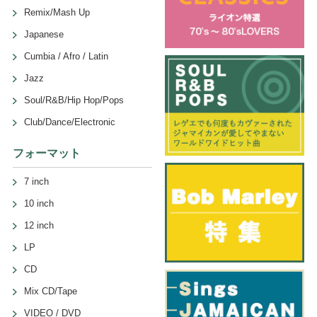
Remix/Mash Up
Japanese
Cumbia / Afro / Latin
Jazz
Soul/R&B/Hip Hop/Pops
Club/Dance/Electronic
フォーマット
7 inch
10 inch
12 inch
LP
CD
Mix CD/Tape
VIDEO / DVD