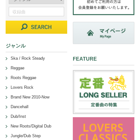
ジャンル
Ska / Rock Steady
FEATURE
Reggae
Roots Reggae
Lovers Rock
Brand New 2010-Now
Dancehall
Dub/Inst
New Roots/Digital Dub
Jungle/Dub Step