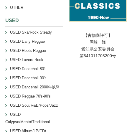
OTHER
USED
USED Ska/Rock Steady
【古物商許可】
USED Early Reggae
岡崎 隆
愛知県公安委員会
USED Roots Reggae
第541011703200号
USED Lovers Rock
USED Dancehall 80's
USED Dancehall 90's
USED Dancehall 2000年以降
USED Reggae 70's-90's
USED Soul/R&B/Pops/Jazz
USED
Calypso/Mento/Traditional
USED Album(LP/CD)