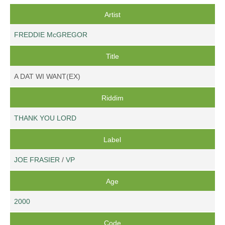
Artist
FREDDIE McGREGOR
Title
A DAT WI WANT(EX)
Riddim
THANK YOU LORD
Label
JOE FRASIER
/
VP
Age
2000
Code