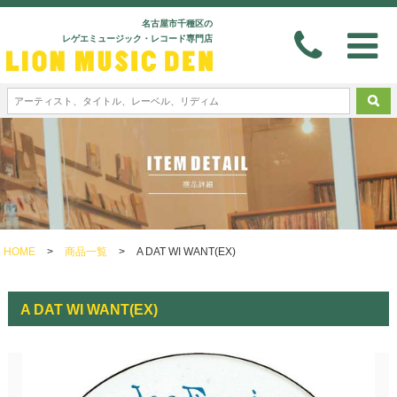
名古屋市千種区の
レゲエミュージック・レコード専門店
HOME
>
商品一覧
>
A DAT WI WANT(EX)
A DAT WI WANT(EX)