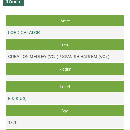
Artist
LORD CREATOR
Title
CREATION MEDLEY (VG+) / SPANISH HARLEM (VG+)
Riddim
Label
K & K(US)
Age
1978