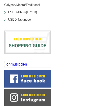
Calypso/Mento/Traditional
USED Album(LP/CD)
USED Japanese
lionmusicden