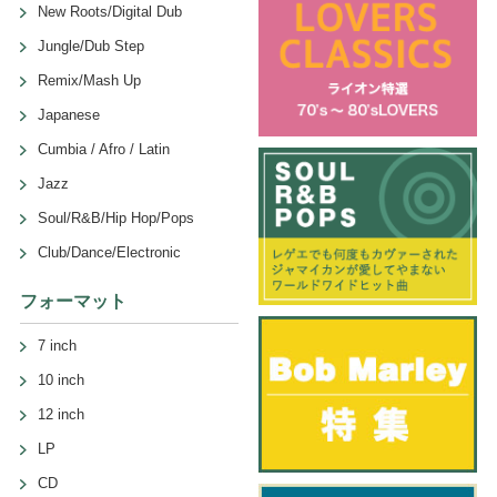
New Roots/Digital Dub
Jungle/Dub Step
Remix/Mash Up
Japanese
Cumbia / Afro / Latin
Jazz
Soul/R&B/Hip Hop/Pops
Club/Dance/Electronic
フォーマット
7 inch
10 inch
12 inch
LP
CD