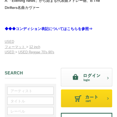
A:「Evening News」から始まる代表曲メドレー物、B:The
Dirifters名曲カヴァー
◆◆◆コンディション表記についてはこちらを参照⇒
USED
>
フォーマット
12 inch
>
USED
USED Reggae 70's-90's
SEARCH