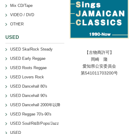
Mix CD/Tape
VIDEO / DVD
OTHER
USED
USED Ska/Rock Steady
【古物商許可】
USED Early Reggae
岡崎 隆
愛知県公安委員会
USED Roots Reggae
第541011703200号
USED Lovers Rock
USED Dancehall 80's
USED Dancehall 90's
USED Dancehall 2000年以降
USED Reggae 70's-90's
USED Soul/R&B/Pops/Jazz
USED