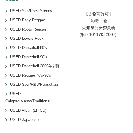
USED Ska/Rock Steady
【古物商許可】
USED Early Reggae
岡崎 隆
愛知県公安委員会
USED Roots Reggae
第541011703200号
USED Lovers Rock
USED Dancehall 80's
USED Dancehall 90's
USED Dancehall 2000年以降
USED Reggae 70's-90's
USED Soul/R&B/Pops/Jazz
USED
Calypso/Mento/Traditional
USED Album(LP/CD)
USED Japanese