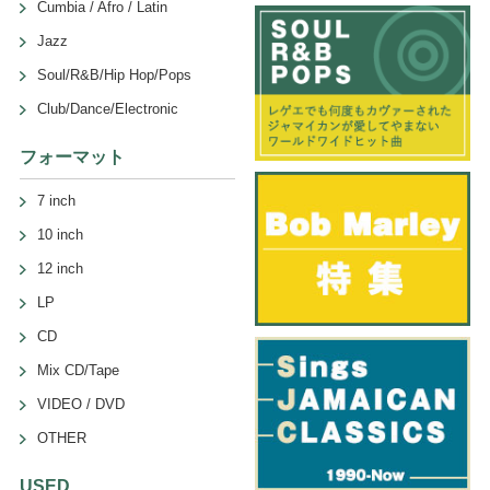
Cumbia / Afro / Latin
Jazz
Soul/R&B/Hip Hop/Pops
Club/Dance/Electronic
フォーマット
7 inch
10 inch
12 inch
LP
CD
Mix CD/Tape
VIDEO / DVD
OTHER
USED