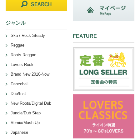
ジャンル
Ska / Rock Steady
FEATURE
Reggae
Roots Reggae
Lovers Rock
Brand New 2010-Now
Dancehall
Dub/Inst
New Roots/Digital Dub
Jungle/Dub Step
Remix/Mash Up
Japanese