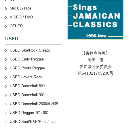
Mix CD/Tape
VIDEO / DVD
OTHER
USED
USED Ska/Rock Steady
【古物商許可】
USED Early Reggae
岡崎 隆
愛知県公安委員会
USED Roots Reggae
第541011703200号
USED Lovers Rock
USED Dancehall 80's
USED Dancehall 90's
USED Dancehall 2000年以降
USED Reggae 70's-90's
USED Soul/R&B/Pops/Jazz