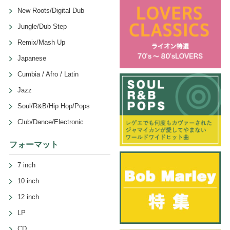
New Roots/Digital Dub
Jungle/Dub Step
Remix/Mash Up
Japanese
Cumbia / Afro / Latin
Jazz
Soul/R&B/Hip Hop/Pops
Club/Dance/Electronic
フォーマット
7 inch
10 inch
12 inch
LP
CD