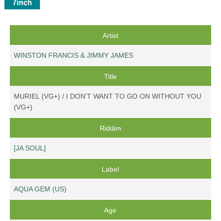
Artist
WINSTON FRANCIS & JIMMY JAMES
Title
MURIEL (VG+) / I DON'T WANT TO GO ON WITHOUT YOU
(VG+)
Riddim
[JA SOUL]
Label
AQUA GEM (US)
Age