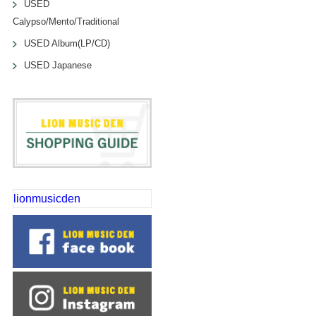
USED
Calypso/Mento/Traditional
USED Album(LP/CD)
USED Japanese
lionmusicden