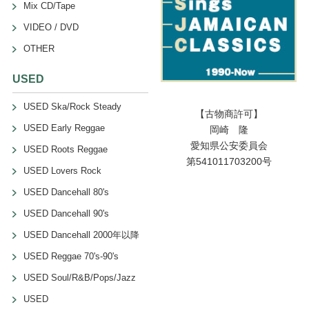
Mix CD/Tape
VIDEO / DVD
OTHER
USED
USED Ska/Rock Steady
【古物商許可】
USED Early Reggae
岡崎 隆
愛知県公安委員会
USED Roots Reggae
第541011703200号
USED Lovers Rock
USED Dancehall 80's
USED Dancehall 90's
USED Dancehall 2000年以降
USED Reggae 70's-90's
USED Soul/R&B/Pops/Jazz
USED