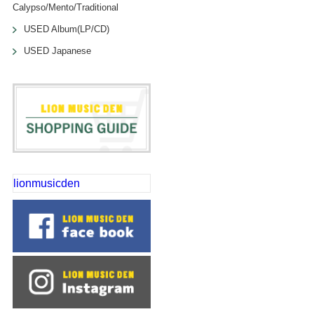
Calypso/Mento/Traditional
USED Album(LP/CD)
USED Japanese
lionmusicden