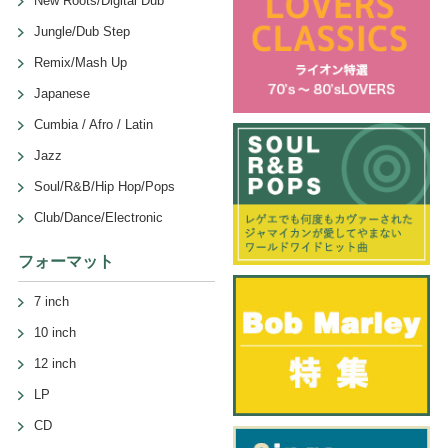
New Roots/Digital Dub
Jungle/Dub Step
Remix/Mash Up
Japanese
Cumbia / Afro / Latin
Jazz
Soul/R&B/Hip Hop/Pops
Club/Dance/Electronic
フォーマット
7 inch
10 inch
12 inch
LP
CD