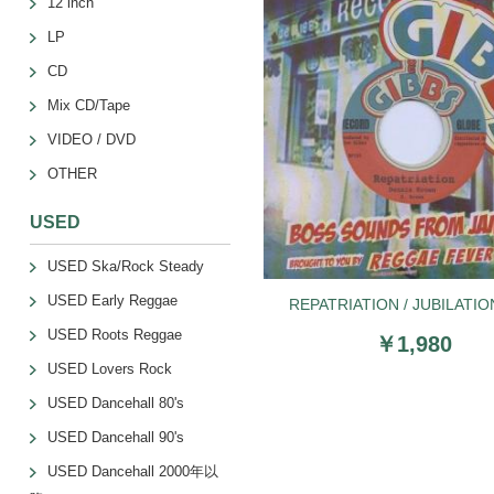
12 inch
LP
CD
Mix CD/Tape
VIDEO / DVD
OTHER
USED
USED Ska/Rock Steady
USED Early Reggae
REPATRIATION / JUBILATI
USED Roots Reggae
￥1,980
USED Lovers Rock
USED Dancehall 80's
USED Dancehall 90's
USED Dancehall 2000年以