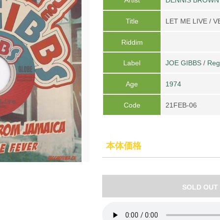
Title
LET ME LIVE / 
Riddim
Label
JOE GIBBS
/
Reg
Age
1974
Code
21FEB-06
本体価格
SOLD OUT