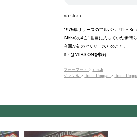
no stock
1975年リリースのアルバム『The Best Of
Gibbs)のA面1曲目に入っていた素晴
今回が初の7"リリースとのこと。
B面はVERSIONを収録
>
フォーマット
7 inch
>
>
ジャンル
Roots Reggae
Roots Regga