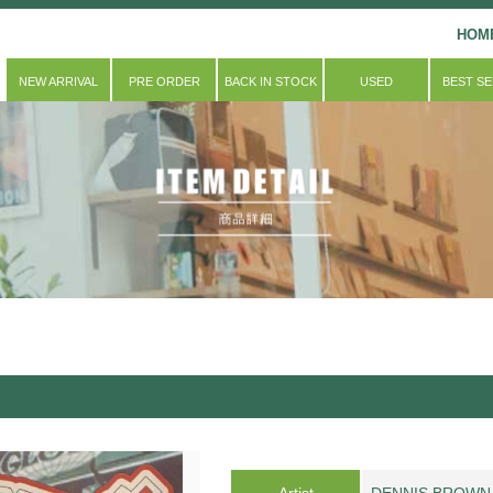
HOM
NEW ARRIVAL
PRE ORDER
BACK IN STOCK
USED
BEST S
Artist
DENNIS BROWN