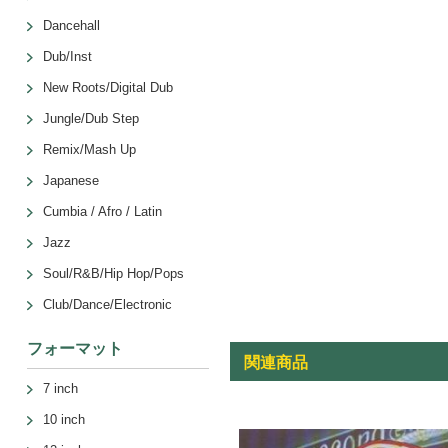
Dancehall
Dub/Inst
New Roots/Digital Dub
Jungle/Dub Step
Remix/Mash Up
Japanese
Cumbia / Afro / Latin
Jazz
Soul/R&B/Hip Hop/Pops
Club/Dance/Electronic
フォーマット
関連商品
7 inch
10 inch