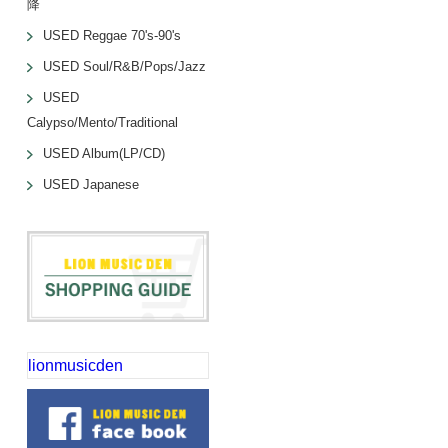
降
USED Reggae 70's-90's
USED Soul/R&B/Pops/Jazz
USED
Calypso/Mento/Traditional
USED Album(LP/CD)
USED Japanese
lionmusicden