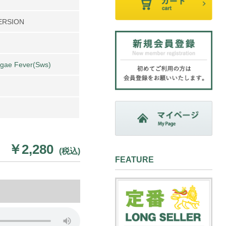
VERSION
gae Fever(Sws)
￥2,280
(税込)
FEATURE