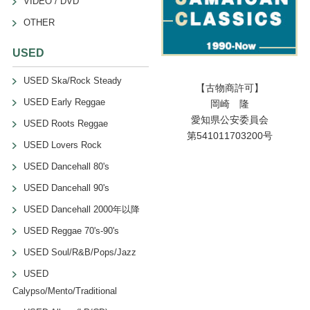
VIDEO / DVD
OTHER
USED
USED Ska/Rock Steady
【古物商許可】
USED Early Reggae
岡崎 隆
愛知県公安委員会
USED Roots Reggae
第541011703200号
USED Lovers Rock
USED Dancehall 80's
USED Dancehall 90's
USED Dancehall 2000年以降
USED Reggae 70's-90's
USED Soul/R&B/Pops/Jazz
USED
Calypso/Mento/Traditional