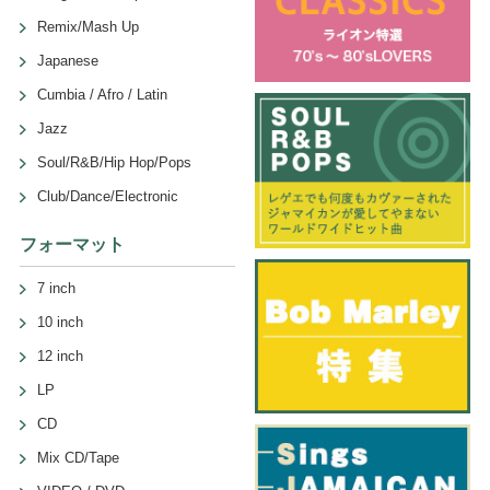
Remix/Mash Up
Japanese
Cumbia / Afro / Latin
Jazz
Soul/R&B/Hip Hop/Pops
Club/Dance/Electronic
フォーマット
7 inch
10 inch
12 inch
LP
CD
Mix CD/Tape