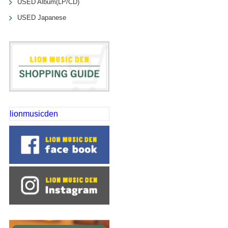
USED Album(LP/CD)
USED Japanese
lionmusicden