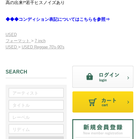
高の出来!*若干ヒスノイズあり
◆◆◆コンディション表記についてはこちらを参照⇒
USED
>
フォーマット
7 inch
>
USED
USED Reggae 70's-90's
SEARCH