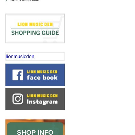
lionmusicden
SHOP INFO