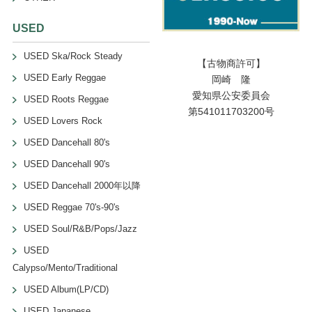
USED
USED Ska/Rock Steady
【古物商許可】
USED Early Reggae
岡崎 隆
愛知県公安委員会
USED Roots Reggae
第541011703200号
USED Lovers Rock
USED Dancehall 80's
USED Dancehall 90's
USED Dancehall 2000年以降
USED Reggae 70's-90's
USED Soul/R&B/Pops/Jazz
USED
Calypso/Mento/Traditional
USED Album(LP/CD)
USED Japanese