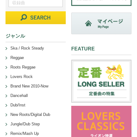
ジャンル
Ska / Rock Steady
FEATURE
Reggae
Roots Reggae
Lovers Rock
Brand New 2010-Now
Dancehall
Dub/Inst
New Roots/Digital Dub
Jungle/Dub Step
Remix/Mash Up