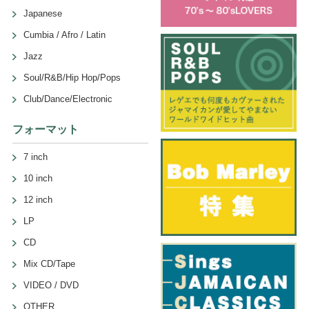
Japanese
Cumbia / Afro / Latin
Jazz
Soul/R&B/Hip Hop/Pops
Club/Dance/Electronic
フォーマット
7 inch
10 inch
12 inch
LP
CD
Mix CD/Tape
VIDEO / DVD
OTHER