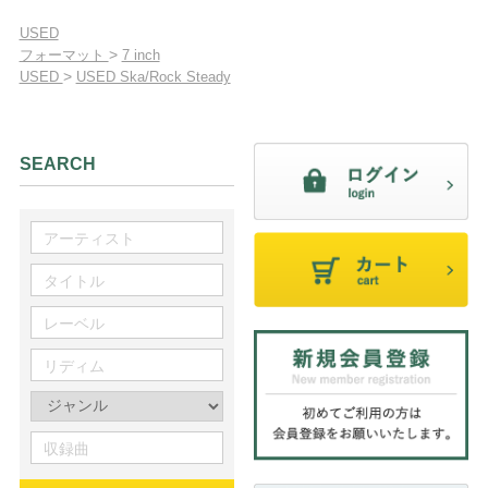
USED
>
フォーマット
7 inch
>
USED
USED Ska/Rock Steady
SEARCH