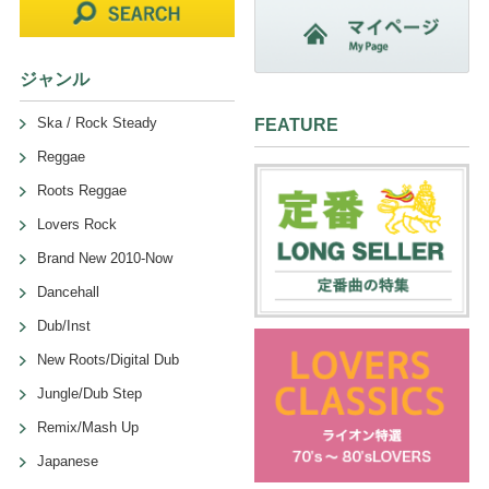
ジャンル
Ska / Rock Steady
FEATURE
Reggae
Roots Reggae
Lovers Rock
Brand New 2010-Now
Dancehall
Dub/Inst
New Roots/Digital Dub
Jungle/Dub Step
Remix/Mash Up
Japanese