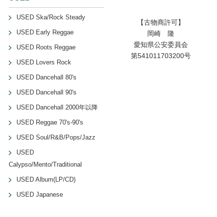
USED Ska/Rock Steady
【古物商許可】
USED Early Reggae
岡崎 隆
愛知県公安委員会
USED Roots Reggae
第541011703200号
USED Lovers Rock
USED Dancehall 80's
USED Dancehall 90's
USED Dancehall 2000年以降
USED Reggae 70's-90's
USED Soul/R&B/Pops/Jazz
USED
Calypso/Mento/Traditional
USED Album(LP/CD)
USED Japanese