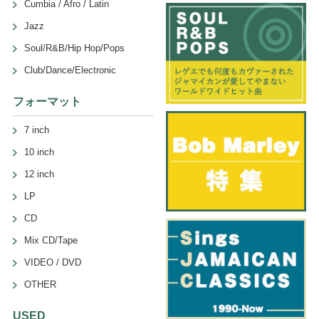
Cumbia / Afro / Latin
Jazz
Soul/R&B/Hip Hop/Pops
Club/Dance/Electronic
フォーマット
7 inch
10 inch
12 inch
LP
CD
Mix CD/Tape
VIDEO / DVD
OTHER
USED