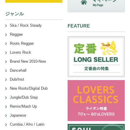
ジャンル
Ska / Rock Steady
FEATURE
Reggae
Roots Reggae
Lovers Rock
Brand New 2010-Now
Dancehall
Dub/Inst
New Roots/Digital Dub
Jungle/Dub Step
Remix/Mash Up
Japanese
Cumbia / Afro / Latin