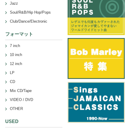
Jazz
Soul/R&B/Hip Hop/Pops
Club/Dance/Electronic
フォーマット
7 inch
10 inch
12 inch
LP
CD
Mix CD/Tape
VIDEO / DVD
OTHER
USED