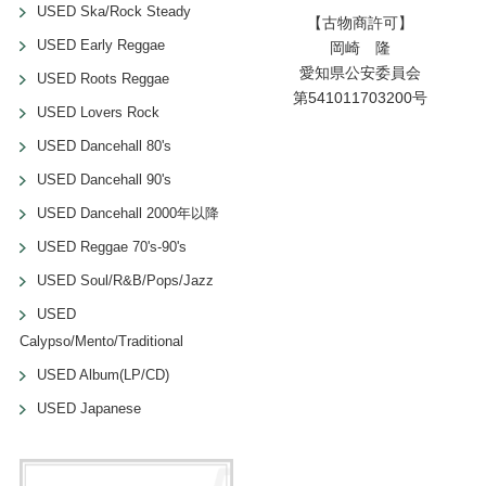
USED Ska/Rock Steady
【古物商許可】
USED Early Reggae
岡崎 隆
愛知県公安委員会
USED Roots Reggae
第541011703200号
USED Lovers Rock
USED Dancehall 80's
USED Dancehall 90's
USED Dancehall 2000年以降
USED Reggae 70's-90's
USED Soul/R&B/Pops/Jazz
USED
Calypso/Mento/Traditional
USED Album(LP/CD)
USED Japanese