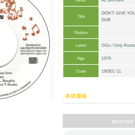
DON'T GIVE YO
Title
DUB
Riddim
Label
GGs
/
Only Roots
Age
1976
Code
19DEC-11
本体価格
SOLD OUT