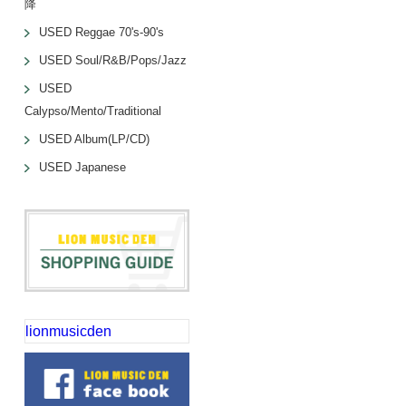
降
USED Reggae 70's-90's
USED Soul/R&B/Pops/Jazz
USED
Calypso/Mento/Traditional
USED Album(LP/CD)
USED Japanese
lionmusicden