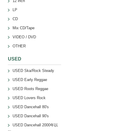
12 inch
LP
CD
Mix CD/Tape
VIDEO / DVD
OTHER
USED
USED Ska/Rock Steady
USED Early Reggae
USED Roots Reggae
USED Lovers Rock
USED Dancehall 80's
USED Dancehall 90's
USED Dancehall 2000年以