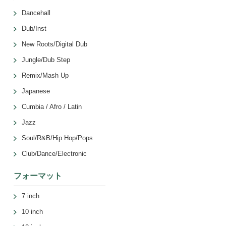
Dancehall
Dub/Inst
New Roots/Digital Dub
Jungle/Dub Step
Remix/Mash Up
Japanese
Cumbia / Afro / Latin
Jazz
Soul/R&B/Hip Hop/Pops
Club/Dance/Electronic
フォーマット
7 inch
10 inch