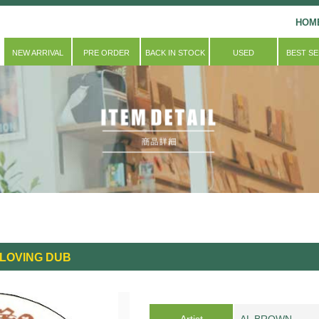
HOM
NEW ARRIVAL
PRE ORDER
BACK IN STOCK
USED
BEST S
 LOVING DUB
Artist
AL BROWN