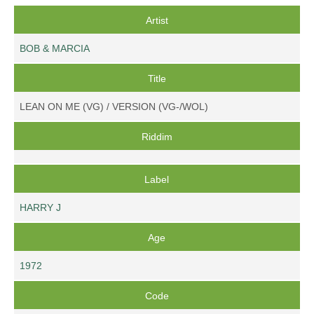
Artist
BOB & MARCIA
Title
LEAN ON ME (VG) / VERSION (VG-/WOL)
Riddim
Label
HARRY J
Age
1972
Code