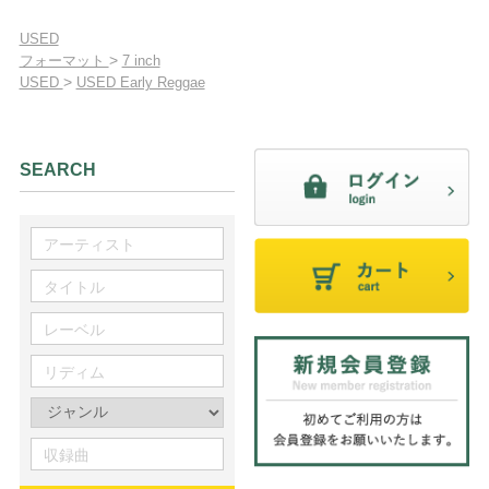
USED
>
フォーマット
7 inch
>
USED
USED Early Reggae
SEARCH