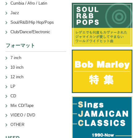
Cumbia / Afro / Latin
Jazz
Soul/R&B/Hip Hop/Pops
Club/Dance/Electronic
フォーマット
7 inch
10 inch
12 inch
LP
CD
Mix CD/Tape
VIDEO / DVD
OTHER