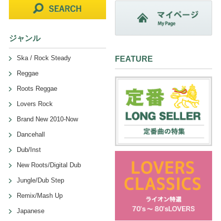
ジャンル
Ska / Rock Steady
FEATURE
Reggae
Roots Reggae
Lovers Rock
Brand New 2010-Now
Dancehall
Dub/Inst
New Roots/Digital Dub
Jungle/Dub Step
Remix/Mash Up
Japanese