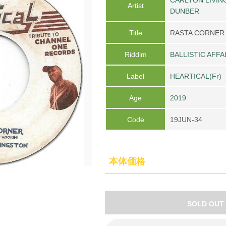
Artist
DUNBER
Title
RASTA CORNER 
Riddim
BALLISTIC AFFA
Label
HEARTICAL(Fr)
Age
2019
Code
19JUN-34
本体価格
SOLD OUT