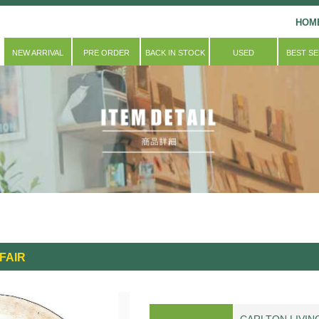
HOM
NEW ARRIVAL
PRE ORDER
BACK IN STOCK
USED
BEST S
FAIR
CARLTON LIVI