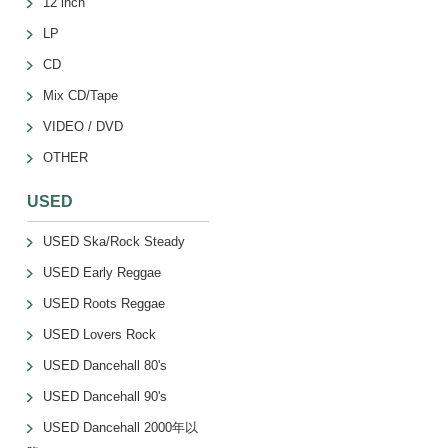
12 inch
LP
CD
Mix CD/Tape
VIDEO / DVD
OTHER
USED
USED Ska/Rock Steady
USED Early Reggae
USED Roots Reggae
USED Lovers Rock
USED Dancehall 80's
USED Dancehall 90's
USED Dancehall 2000年以