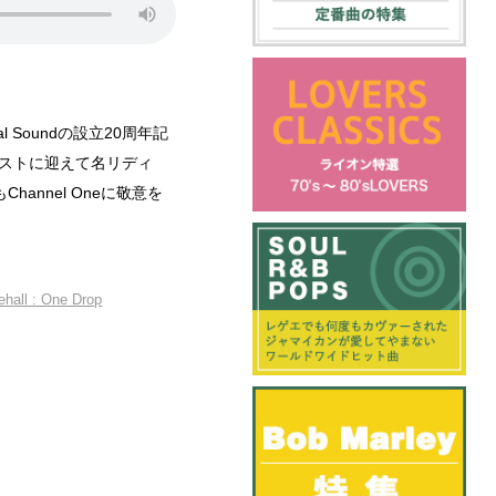
l Soundの設立20周年記
rをゲストに迎えて名リディ
ルもChannel Oneに敬意を
hall : One Drop