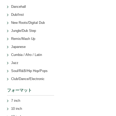
Dancehall
Dub/Inst
New Roots/Digital Dub
Jungle/Dub Step
Remix/Mash Up
Japanese
Cumbia / Afro / Latin
Jazz
Soul/R&B/Hip Hop/Pops
Club/Dance/Electronic
フォーマット
7 inch
10 inch