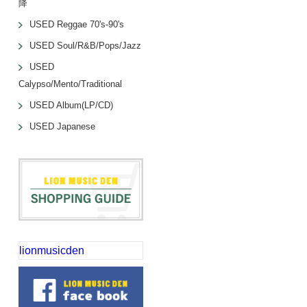
降
USED Reggae 70's-90's
USED Soul/R&B/Pops/Jazz
USED
Calypso/Mento/Traditional
USED Album(LP/CD)
USED Japanese
lionmusicden