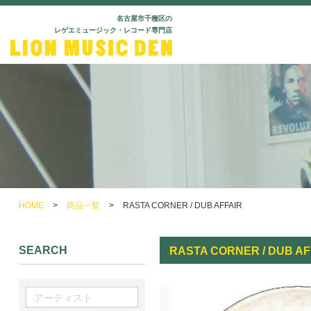
名古屋市千種区の
レゲエミュージック・レコード専門店
HOME
>
商品一覧
>
RASTA CORNER / DUB AFFAIR
SEARCH
RASTA CORNER / DUB AF