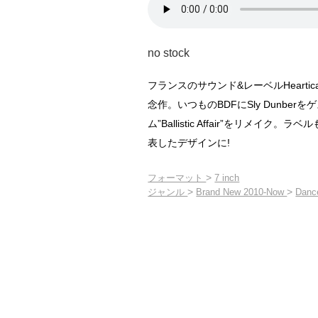
no stock
フランスのサウンド&レーベルHeartica
念作。いつものBDFにSly Dunbe
ム”Ballistic Affair”をリメイク。ラベ
表したデザインに!
>
フォーマット
7 inch
>
>
ジャンル
Brand New 2010-Now
Dance