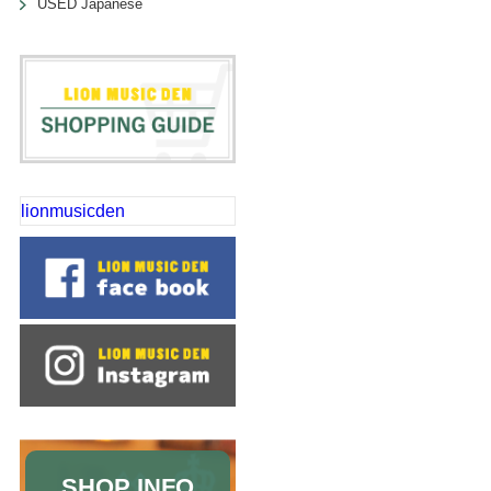
USED Japanese
lionmusicden
SHOP INFO