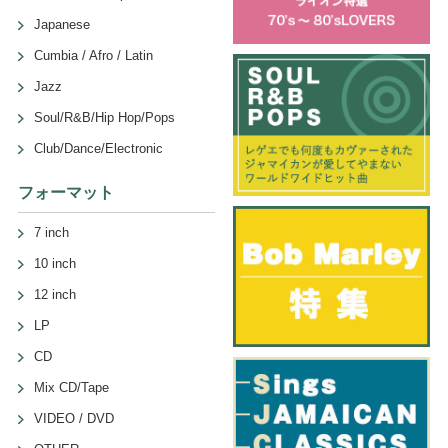
Japanese
Cumbia / Afro / Latin
Jazz
Soul/R&B/Hip Hop/Pops
Club/Dance/Electronic
フォーマット
7 inch
10 inch
12 inch
LP
CD
Mix CD/Tape
VIDEO / DVD