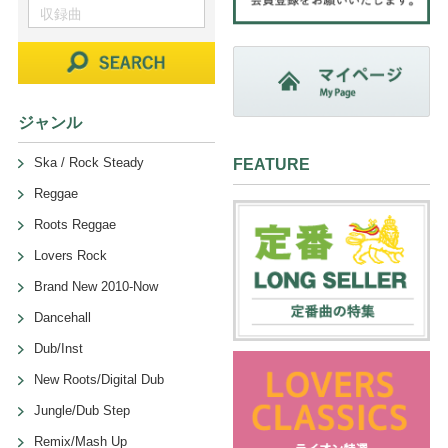
ジャンル
Ska / Rock Steady
FEATURE
Reggae
Roots Reggae
Lovers Rock
Brand New 2010-Now
Dancehall
Dub/Inst
New Roots/Digital Dub
Jungle/Dub Step
Remix/Mash Up