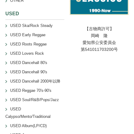
OTHER
USED
USED Ska/Rock Steady
【古物商許可】
USED Early Reggae
岡崎 隆
愛知県公安委員会
USED Roots Reggae
第541011703200号
USED Lovers Rock
USED Dancehall 80's
USED Dancehall 90's
USED Dancehall 2000年以降
USED Reggae 70's-90's
USED Soul/R&B/Pops/Jazz
USED
Calypso/Mento/Traditional
USED Album(LP/CD)