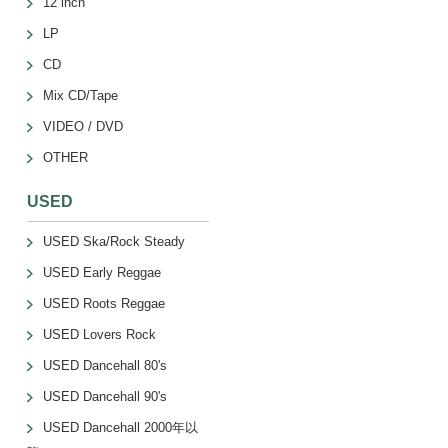
12 inch
LP
CD
Mix CD/Tape
VIDEO / DVD
OTHER
USED
USED Ska/Rock Steady
USED Early Reggae
USED Roots Reggae
USED Lovers Rock
USED Dancehall 80's
USED Dancehall 90's
USED Dancehall 2000年以