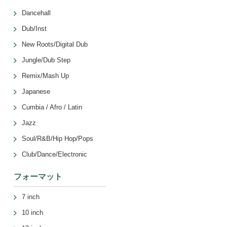
Dancehall
Dub/Inst
New Roots/Digital Dub
Jungle/Dub Step
Remix/Mash Up
Japanese
Cumbia / Afro / Latin
Jazz
Soul/R&B/Hip Hop/Pops
Club/Dance/Electronic
フォーマット
7 inch
10 inch