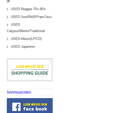
降
USED Reggae 70's-90's
USED Soul/R&B/Pops/Jazz
USED
Calypso/Mento/Traditional
USED Album(LP/CD)
USED Japanese
lionmusicden