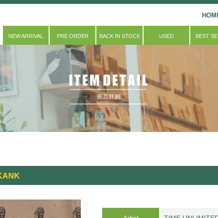
HOM
NEW ARRIVAL
PRE ORDER
BACK IN STOCK
USED
BEST S
SKANK
Artist
TIME UNLIMITE