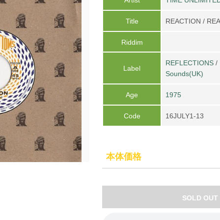
Title
REACTION / RE
Riddim
REFLECTIONS
/
Label
Sounds(UK)
Age
1975
Code
16JULY1-13
本体価格
SOLD OUT