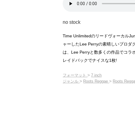
no stock
Time UnlimitedのリードヴォーカルJun
ャーしたLee Perryの素晴しいプロダクショ
は、Lee Perryと数多くの作品で
レイドバックでナイスな1枚!
>
フォーマット
7 inch
>
>
ジャンル
Roots Reggae
Roots Regga