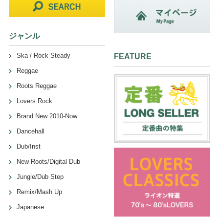
ジャンル
Ska / Rock Steady
FEATURE
Reggae
Roots Reggae
Lovers Rock
Brand New 2010-Now
Dancehall
Dub/Inst
New Roots/Digital Dub
Jungle/Dub Step
Remix/Mash Up
Japanese