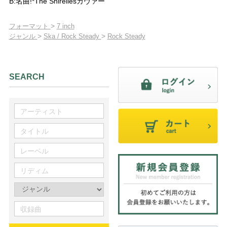
B:名曲!*The Shirellesカヴァー
>
フォーマット
7 inch
>
>
ジャンル
Ska / Rock Steady
Rock Steady
SEARCH