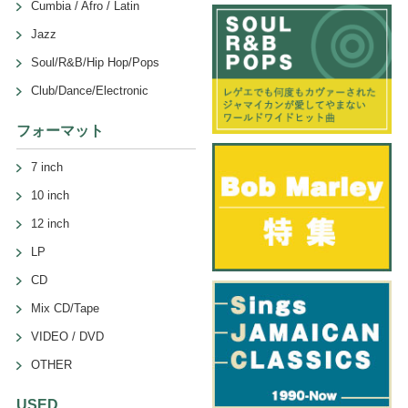
Cumbia / Afro / Latin
Jazz
Soul/R&B/Hip Hop/Pops
Club/Dance/Electronic
フォーマット
7 inch
10 inch
12 inch
LP
CD
Mix CD/Tape
VIDEO / DVD
OTHER
USED