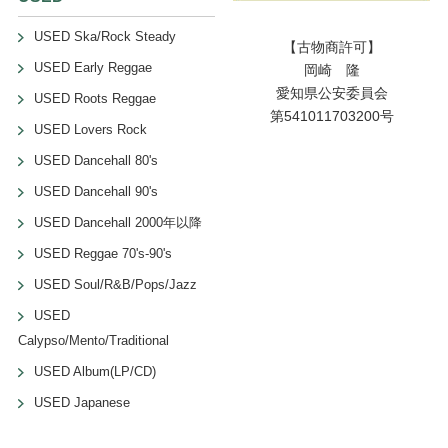
USED Ska/Rock Steady
【古物商許可】
USED Early Reggae
岡崎 隆
愛知県公安委員会
USED Roots Reggae
第541011703200号
USED Lovers Rock
USED Dancehall 80's
USED Dancehall 90's
USED Dancehall 2000年以降
USED Reggae 70's-90's
USED Soul/R&B/Pops/Jazz
USED
Calypso/Mento/Traditional
USED Album(LP/CD)
USED Japanese