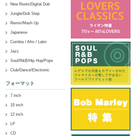
New Roots/Digital Dub
Jungle/Dub Step
Remix/Mash Up
Japanese
Cumbia / Afro / Latin
Jazz
Soul/R&B/Hip Hop/Pops
Club/Dance/Electronic
フォーマット
7 inch
10 inch
12 inch
LP
CD