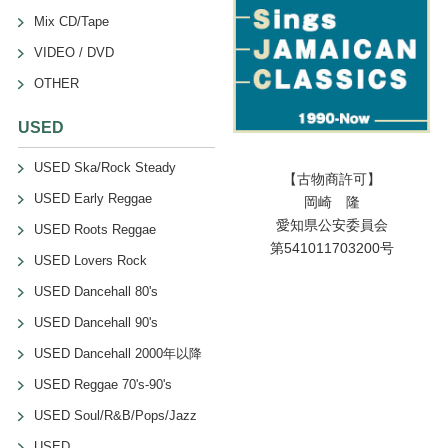
Mix CD/Tape
VIDEO / DVD
OTHER
USED
USED Ska/Rock Steady
【古物商許可】
USED Early Reggae
岡崎 隆
愛知県公安委員会
USED Roots Reggae
第541011703200号
USED Lovers Rock
USED Dancehall 80's
USED Dancehall 90's
USED Dancehall 2000年以降
USED Reggae 70's-90's
USED Soul/R&B/Pops/Jazz
USED