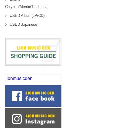
Calypso/Mento/Traditional
USED Album(LP/CD)
USED Japanese
lionmusicden