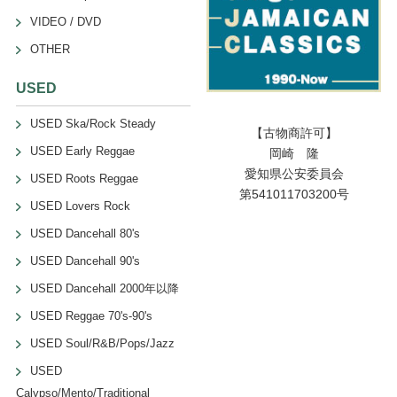
VIDEO / DVD
OTHER
USED
USED Ska/Rock Steady
【古物商許可】
USED Early Reggae
岡崎 隆
愛知県公安委員会
USED Roots Reggae
第541011703200号
USED Lovers Rock
USED Dancehall 80's
USED Dancehall 90's
USED Dancehall 2000年以降
USED Reggae 70's-90's
USED Soul/R&B/Pops/Jazz
USED
Calypso/Mento/Traditional