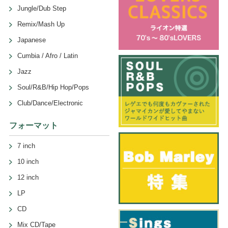
Jungle/Dub Step
Remix/Mash Up
Japanese
Cumbia / Afro / Latin
Jazz
Soul/R&B/Hip Hop/Pops
Club/Dance/Electronic
フォーマット
7 inch
10 inch
12 inch
LP
CD
Mix CD/Tape