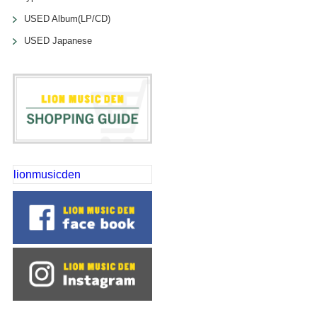
USED Album(LP/CD)
USED Japanese
lionmusicden