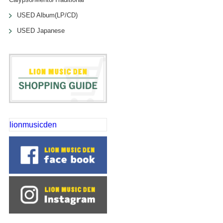
USED Album(LP/CD)
USED Japanese
lionmusicden