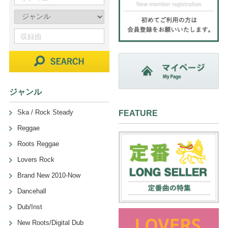
ジャンル
Ska / Rock Steady
FEATURE
Reggae
Roots Reggae
Lovers Rock
Brand New 2010-Now
Dancehall
Dub/Inst
New Roots/Digital Dub