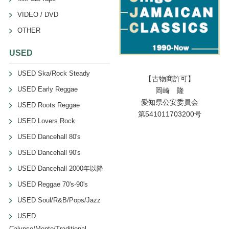
VIDEO / DVD
OTHER
USED
USED Ska/Rock Steady
【古物商許可】
USED Early Reggae
岡崎 隆
愛知県公安委員会
USED Roots Reggae
第541011703200号
USED Lovers Rock
USED Dancehall 80's
USED Dancehall 90's
USED Dancehall 2000年以降
USED Reggae 70's-90's
USED Soul/R&B/Pops/Jazz
USED
Calypso/Mento/Traditional