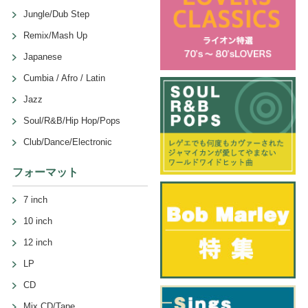
Jungle/Dub Step
Remix/Mash Up
Japanese
Cumbia / Afro / Latin
Jazz
Soul/R&B/Hip Hop/Pops
Club/Dance/Electronic
フォーマット
7 inch
10 inch
12 inch
LP
CD
Mix CD/Tape