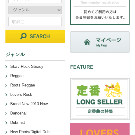
ジャンル
Ska / Rock Steady
FEATURE
Reggae
Roots Reggae
Lovers Rock
Brand New 2010-Now
Dancehall
Dub/Inst
New Roots/Digital Dub