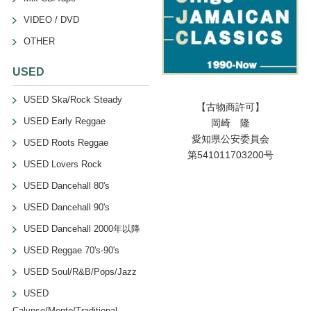
VIDEO / DVD
OTHER
USED
USED Ska/Rock Steady
【古物商許可】
USED Early Reggae
岡崎 隆
愛知県公安委員会
USED Roots Reggae
第541011703200号
USED Lovers Rock
USED Dancehall 80's
USED Dancehall 90's
USED Dancehall 2000年以降
USED Reggae 70's-90's
USED Soul/R&B/Pops/Jazz
USED
Calypso/Mento/Traditional