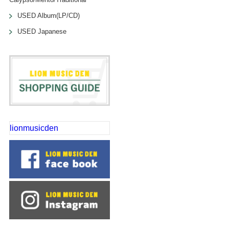
USED Album(LP/CD)
USED Japanese
lionmusicden