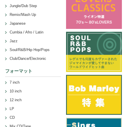
Jungle/Dub Step
Remix/Mash Up
Japanese
Cumbia / Afro / Latin
Jazz
Soul/R&B/Hip Hop/Pops
Club/Dance/Electronic
フォーマット
7 inch
10 inch
12 inch
LP
CD
Mix CD/Tape