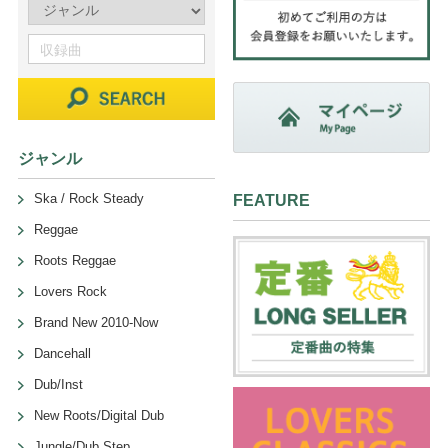
ジャンル
Ska / Rock Steady
FEATURE
Reggae
Roots Reggae
Lovers Rock
Brand New 2010-Now
Dancehall
Dub/Inst
New Roots/Digital Dub
Jungle/Dub Step