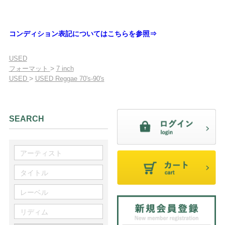
コンディション表記についてはこちらを参照⇒
USED
>
フォーマット
7 inch
>
USED
USED Reggae 70's-90's
SEARCH