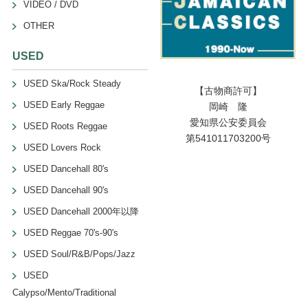
VIDEO / DVD
OTHER
USED
USED Ska/Rock Steady
【古物商許可】
USED Early Reggae
岡崎 隆
愛知県公安委員会
USED Roots Reggae
第541011703200号
USED Lovers Rock
USED Dancehall 80's
USED Dancehall 90's
USED Dancehall 2000年以降
USED Reggae 70's-90's
USED Soul/R&B/Pops/Jazz
USED
Calypso/Mento/Traditional