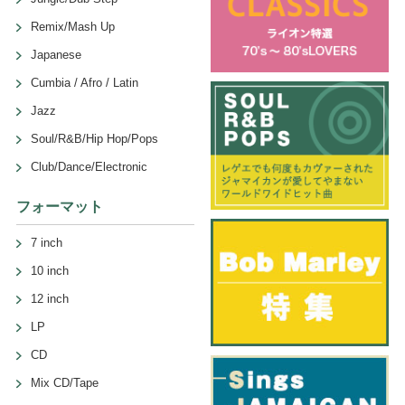
Remix/Mash Up
Japanese
Cumbia / Afro / Latin
Jazz
Soul/R&B/Hip Hop/Pops
Club/Dance/Electronic
フォーマット
7 inch
10 inch
12 inch
LP
CD
Mix CD/Tape