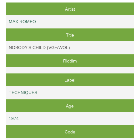
Artist
MAX ROMEO
Title
NOBODY’S CHILD (VG+/WOL)
Riddim
Label
TECHNIQUES
Age
1974
Code