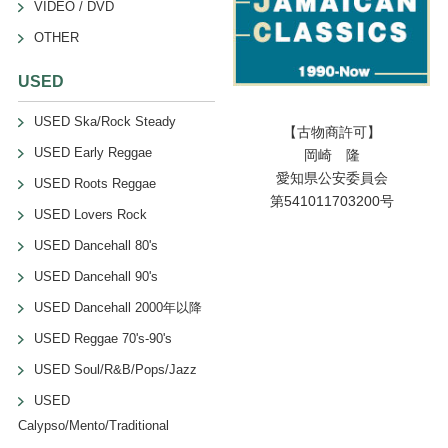
VIDEO / DVD
OTHER
USED
USED Ska/Rock Steady
【古物商許可】
USED Early Reggae
岡崎 隆
愛知県公安委員会
USED Roots Reggae
第541011703200号
USED Lovers Rock
USED Dancehall 80's
USED Dancehall 90's
USED Dancehall 2000年以降
USED Reggae 70's-90's
USED Soul/R&B/Pops/Jazz
USED
Calypso/Mento/Traditional