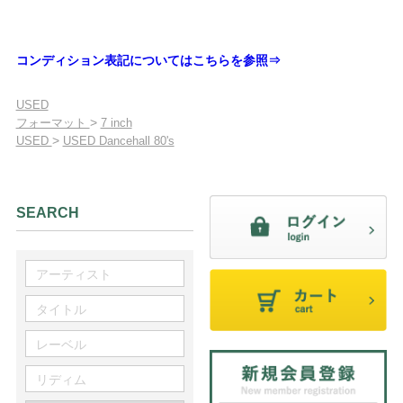
コンディション表記についてはこちらを参照⇒
USED
>
フォーマット
7 inch
>
USED
USED Dancehall 80's
SEARCH