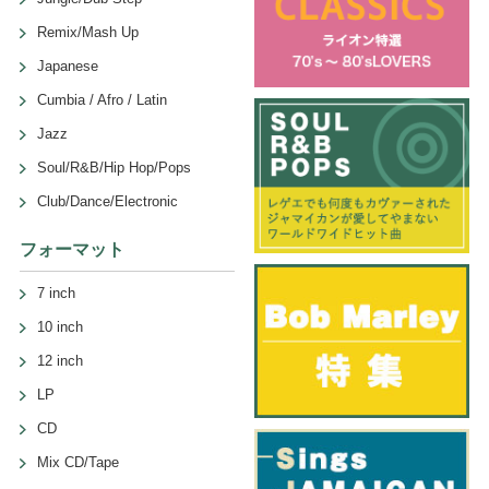
Remix/Mash Up
Japanese
Cumbia / Afro / Latin
Jazz
Soul/R&B/Hip Hop/Pops
Club/Dance/Electronic
フォーマット
7 inch
10 inch
12 inch
LP
CD
Mix CD/Tape