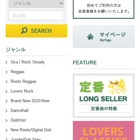
ジャンル
Ska / Rock Steady
FEATURE
Reggae
Roots Reggae
Lovers Rock
Brand New 2010-Now
Dancehall
Dub/Inst
New Roots/Digital Dub
Jungle/Dub Step