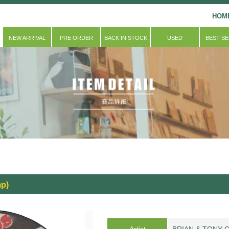
HOM
NEW ARRIVAL
PRE ORDER
BACK IN STOCK
USED
BEST S
p)
Artist
BRIAN & TONY 