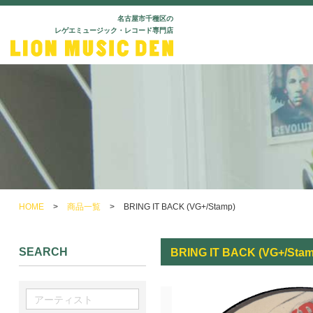
名古屋市千種区の
レゲエミュージック・レコード専門店
HOME
>
商品一覧
>
BRING IT BACK (VG+/Stamp)
SEARCH
BRING IT BACK (VG+/Stam