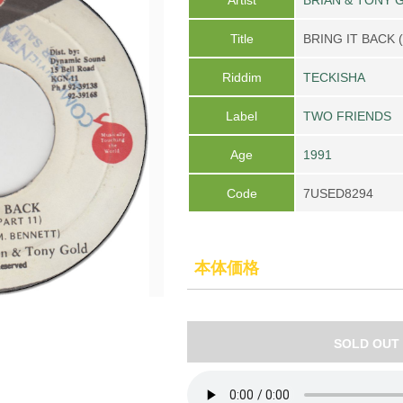
Title
BRING IT BACK 
Riddim
TECKISHA
Label
TWO FRIENDS
Age
1991
Code
7USED8294
本体価格
SOLD OUT