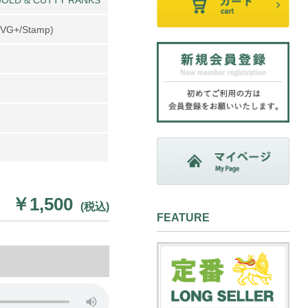
(VG+/Stamp)
￥1,500
(税込)
FEATURE