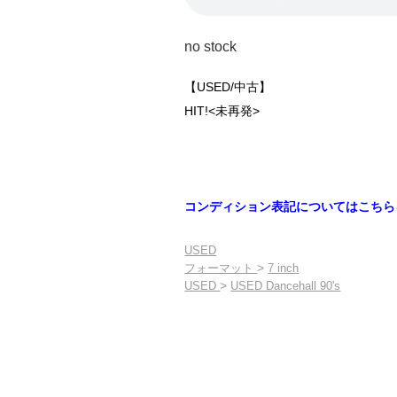
no stock
【USED/中古】
HIT!<未再発>
コンディション表記についてはこちら
USED
>
フォーマット
7 inch
>
USED
USED Dancehall 90's