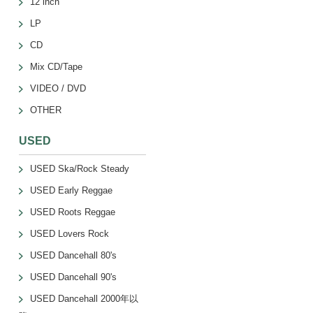
12 inch
LP
CD
Mix CD/Tape
VIDEO / DVD
OTHER
USED
USED Ska/Rock Steady
USED Early Reggae
USED Roots Reggae
USED Lovers Rock
USED Dancehall 80's
USED Dancehall 90's
USED Dancehall 2000年以