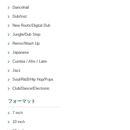
Dancehall
Dub/Inst
New Roots/Digital Dub
Jungle/Dub Step
Remix/Mash Up
Japanese
Cumbia / Afro / Latin
Jazz
Soul/R&B/Hip Hop/Pops
Club/Dance/Electronic
フォーマット
7 inch
10 inch