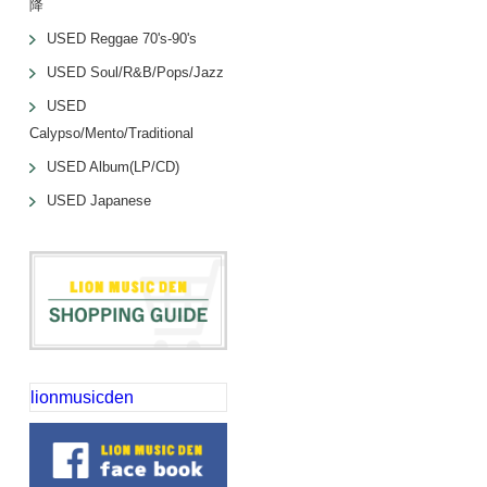
降
USED Reggae 70's-90's
USED Soul/R&B/Pops/Jazz
USED
Calypso/Mento/Traditional
USED Album(LP/CD)
USED Japanese
lionmusicden